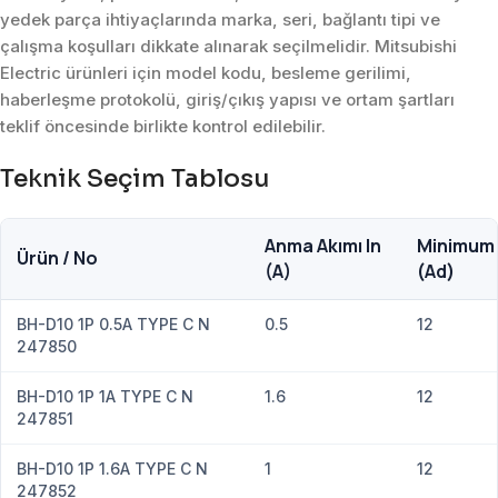
yedek parça ihtiyaçlarında marka, seri, bağlantı tipi ve
çalışma koşulları dikkate alınarak seçilmelidir. Mitsubishi
Electric ürünleri için model kodu, besleme gerilimi,
haberleşme protokolü, giriş/çıkış yapısı ve ortam şartları
teklif öncesinde birlikte kontrol edilebilir.
Teknik Seçim Tablosu
Anma Akımı In
Minimum 
Ürün / No
(A)
(Ad)
BH-D10 1P 0.5A TYPE C N
0.5
12
247850
BH-D10 1P 1A TYPE C N
1.6
12
247851
BH-D10 1P 1.6A TYPE C N
1
12
247852