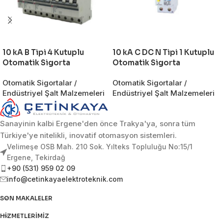
10 kA B Tipi 4 Kutuplu
10 kA C DC N Tipi 1 Kutuplu
Otomatik Sigorta
Otomatik Sigorta
Otomatik Sigortalar /
Otomatik Sigortalar /
Endüstriyel Şalt Malzemeleri
Endüstriyel Şalt Malzemeleri
Sanayinin kalbi Ergene'den önce Trakya'ya, sonra tüm
Türkiye'ye nitelikli, inovatif otomasyon sistemleri.
Velimeşe OSB Mah. 210 Sok. Yılteks Topluluğu No:15/1
Ergene, Tekirdağ
+90 (531) 959 02 09
info@cetinkayaelektroteknik.com
SON MAKALELER
HIZMETLERIMIZ