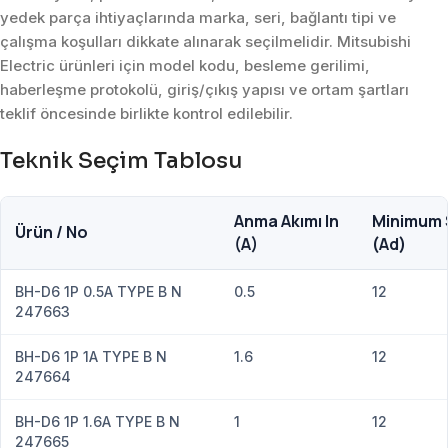
yedek parça ihtiyaçlarında marka, seri, bağlantı tipi ve
çalışma koşulları dikkate alınarak seçilmelidir. Mitsubishi
Electric ürünleri için model kodu, besleme gerilimi,
haberleşme protokolü, giriş/çıkış yapısı ve ortam şartları
teklif öncesinde birlikte kontrol edilebilir.
Teknik Seçim Tablosu
Anma Akımı In
Minimum 
Ürün / No
(A)
(Ad)
BH-D6 1P 0.5A TYPE B N
0.5
12
247663
BH-D6 1P 1A TYPE B N
1.6
12
247664
BH-D6 1P 1.6A TYPE B N
1
12
247665