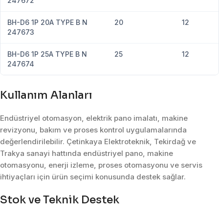
247672
BH-D6 1P 20A TYPE B N
20
12
247673
BH-D6 1P 25A TYPE B N
25
12
247674
Kullanım Alanları
Endüstriyel otomasyon, elektrik pano imalatı, makine
revizyonu, bakım ve proses kontrol uygulamalarında
değerlendirilebilir. Çetinkaya Elektroteknik, Tekirdağ ve
Trakya sanayi hattında endüstriyel pano, makine
otomasyonu, enerji izleme, proses otomasyonu ve servis
ihtiyaçları için ürün seçimi konusunda destek sağlar.
Stok ve Teknik Destek