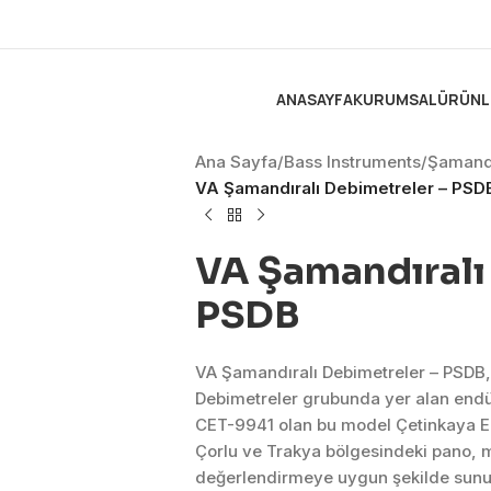
ANASAYFA
KURUMSAL
ÜRÜNL
Ana Sayfa
/
Bass Instruments
/
Şamandı
VA Şamandıralı Debimetreler – PSD
VA Şamandıralı
PSDB
VA Şamandıralı Debimetreler – PSDB,
Debimetreler grubunda yer alan end
CET-9941 olan bu model Çetinkaya El
Çorlu ve Trakya bölgesindeki pano, ma
değerlendirmeye uygun şekilde sunul