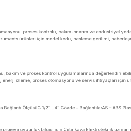
omasyonu, proses kontrolü, bakım-onarım ve endüstriyel yedek
nstruments ürünleri için model kodu, besleme gerilimi, haberleş
u, bakım ve proses kontrol uygulamalarında değerlendirilebili
enerji izleme, proses otomasyonu ve servis ihtiyaçları için 
/sa Bağlantı ÖlçüsüG 1/2″…4″ Gövde – BağlantılarAS – ABS Plas
projeye uygunluk bilgisi için Çetinkaya Elektroteknik uzman ek