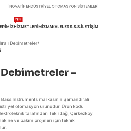
İNOVATİF ENDÜSTRİYEL OTOMASYON SİSTEMLERİ
YENİ
ERIMIZ
HIZMETLERIMIZ
MAKALELER
S.S.S.
İLETIŞIM
ralı Debimetreler
/
B
 Debimetreler –
 Bass Instruments markasının Şamandıralı
üstriyel otomasyon ürünüdür. Ürün kodu
ektroteknik tarafından Tekirdağ, Çerkezköy,
kine ve bakım projeleri için teknik
ur.