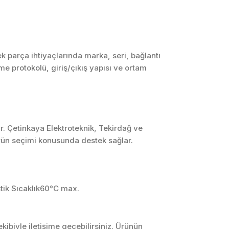
SCADA ve HMI
Sistemleri
Otomasyon Sistemleri
Tasarımı
 parça ihtiyaçlarında marka, seri, bağlantı
me protokolü, giriş/çıkış yapısı ve ortam
Robotik ve Hareket
Kontrol Sistemleri
Sensör,
Enstrümantasyon ve
Ölçüm Sistemleri
r. Çetinkaya Elektroteknik, Tekirdağ ve
ürün seçimi konusunda destek sağlar.
tik Sıcaklık60°C max.
ibiyle iletişime geçebilirsiniz. Ürünün