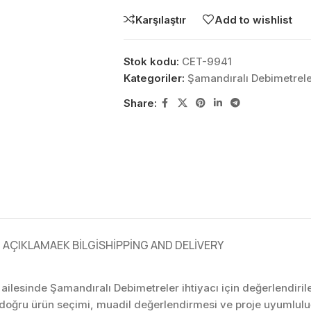
Karşılaştır
Add to wishlist
Stok kodu:
CET-9941
Kategoriler:
Şamandıralı Debimetrel
Share:
AÇIKLAMA
EK BILGI
SHIPPING AND DELIVERY
ailesinde Şamandıralı Debimetreler ihtiyacı için değerlendiril
 doğru ürün seçimi, muadil değerlendirmesi ve proje uyumluluğ