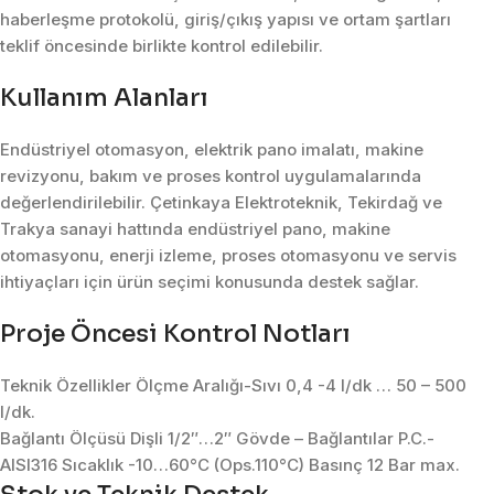
haberleşme protokolü, giriş/çıkış yapısı ve ortam şartları
teklif öncesinde birlikte kontrol edilebilir.
Kullanım Alanları
Endüstriyel otomasyon, elektrik pano imalatı, makine
revizyonu, bakım ve proses kontrol uygulamalarında
değerlendirilebilir. Çetinkaya Elektroteknik, Tekirdağ ve
Trakya sanayi hattında endüstriyel pano, makine
otomasyonu, enerji izleme, proses otomasyonu ve servis
ihtiyaçları için ürün seçimi konusunda destek sağlar.
Proje Öncesi Kontrol Notları
Teknik Özellikler Ölçme Aralığı-Sıvı 0,4 -4 l/dk … 50 – 500
l/dk.
Bağlantı Ölçüsü Dişli 1/2″…2″ Gövde – Bağlantılar P.C.-
AISI316 Sıcaklık -10…60°C (Ops.110°C) Basınç 12 Bar max.