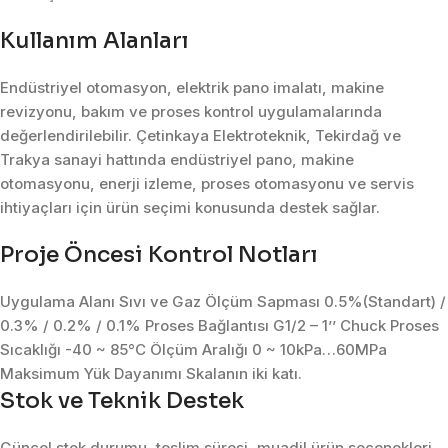
Kullanım Alanları
Endüstriyel otomasyon, elektrik pano imalatı, makine
revizyonu, bakım ve proses kontrol uygulamalarında
değerlendirilebilir. Çetinkaya Elektroteknik, Tekirdağ ve
Trakya sanayi hattında endüstriyel pano, makine
otomasyonu, enerji izleme, proses otomasyonu ve servis
ihtiyaçları için ürün seçimi konusunda destek sağlar.
Proje Öncesi Kontrol Notları
Uygulama Alanı Sıvı ve Gaz Ölçüm Sapması 0.5%(Standart) /
0.3% / 0.2% / 0.1% Proses Bağlantısı G1/2 – 1’’ Chuck Proses
Sıcaklığı -40 ~ 85°C Ölçüm Aralığı 0 ~ 10kPa…60MPa
Maksimum Yük Dayanımı Skalanın iki katı.
Stok ve Teknik Destek
Güncel stok durumu, teslim süresi, muadil ürün seçenekleri