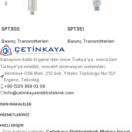
SPT300
SPT351
Basınç Transmitterleri
Basınç Transmitterleri
Sanayinin kalbi Ergene'den önce Trakya'ya, sonra tüm
Türkiye'ye nitelikli, inovatif otomasyon sistemleri.
Velimeşe OSB Mah. 210 Sok. Yılteks Topluluğu No:15/1
Ergene, Tekirdağ
+90 (531) 959 02 09
info@cetinkayaelektroteknik.com
SON MAKALELER
HIZMETLERIMIZ
HIZLI ERIŞIM
Tüm hakları saklıdır.
Çetinkaya Elektroteknik Makina İnşaat