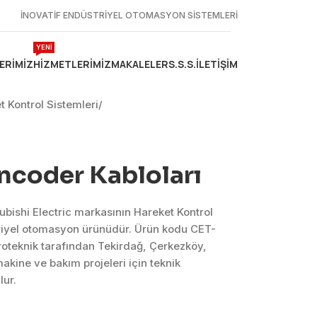
İNOVATİF ENDÜSTRİYEL OTOMASYON SİSTEMLERİ
YENİ
ERIMIZ
HIZMETLERIMIZ
MAKALELER
S.S.S.
İLETIŞIM
t Kontrol Sistemleri
/
ncoder Kabloları
ubishi Electric markasının Hareket Kontrol
riyel otomasyon ürünüdür. Ürün kodu CET-
oteknik tarafından Tekirdağ, Çerkezköy,
kine ve bakım projeleri için teknik
ur.