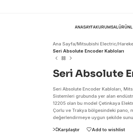
ANASAYFA
KURUMSAL
ÜRÜNL
Ana Sayfa
/
Mitsubishi Electric
/
Hareke
Seri Absolute Encoder Kabloları
Seri Absolute E
Seri Absolute Encoder Kabloları, Mits
Sistemleri grubunda yer alan endüst
12205 olan bu model Çetinkaya Elektr
Çorlu ve Trakya bölgesindeki pano, ma
değerlendirmeye uygun şekilde sunul
Karşılaştır
Add to wishlist