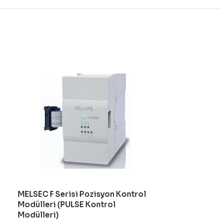
MELSEC F Serisi Pozisyon Kontrol
MELSEC L Seri
Modülleri (PULSE Kontrol
Modülleri (BU
Modülleri)