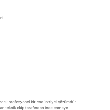
ri
OTOMASYON VE
KONTROL SISTEMLERI
Endüstriyel Pano
İmalatı
PLC ve Otomasyon
Sistemleri
Makine Otomasyonu
bilecek profesyonel bir endüstriyel çözümdür.
an teknik ekip tarafından incelenmeye
Proses Otomasyonu