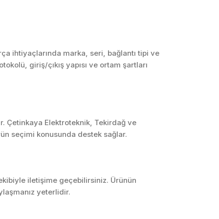
SCADA ve HMI
Sistemleri
Otomasyon Sistemleri
Tasarımı
 ihtiyaçlarında marka, seri, bağlantı tipi ve
tokolü, giriş/çıkış yapısı ve ortam şartları
Robotik ve Hareket
Kontrol Sistemleri
Sensör,
Enstrümantasyon ve
Ölçüm Sistemleri
r. Çetinkaya Elektroteknik, Tekirdağ ve
ürün seçimi konusunda destek sağlar.
ibiyle iletişime geçebilirsiniz. Ürünün
laşmanız yeterlidir.