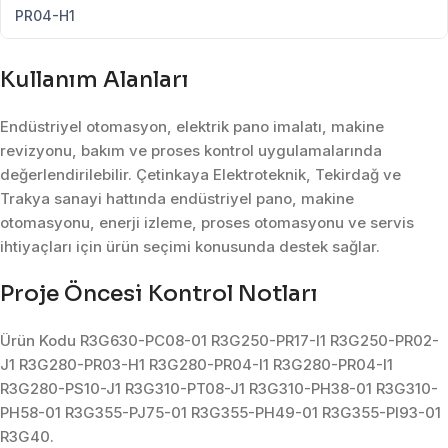
PR04-H1
Kullanım Alanları
Endüstriyel otomasyon, elektrik pano imalatı, makine
revizyonu, bakım ve proses kontrol uygulamalarında
değerlendirilebilir. Çetinkaya Elektroteknik, Tekirdağ ve
Trakya sanayi hattında endüstriyel pano, makine
otomasyonu, enerji izleme, proses otomasyonu ve servis
ihtiyaçları için ürün seçimi konusunda destek sağlar.
Proje Öncesi Kontrol Notları
Ürün Kodu R3G630-PC08-01 R3G250-PR17-I1 R3G250-PR02-
J1 R3G280-PR03-H1 R3G280-PR04-I1 R3G280-PR04-I1
R3G280-PS10-J1 R3G310-PT08-J1 R3G310-PH38-01 R3G310-
PH58-01 R3G355-PJ75-01 R3G355-PH49-01 R3G355-PI93-01
R3G40.