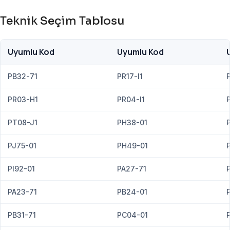
Teknik Seçim Tablosu
Uyumlu Kod
Uyumlu Kod
PB32-71
PR17-I1
PR03-H1
PR04-I1
PT08-J1
PH38-01
PJ75-01
PH49-01
PI92-01
PA27-71
PA23-71
PB24-01
PB31-71
PC04-01