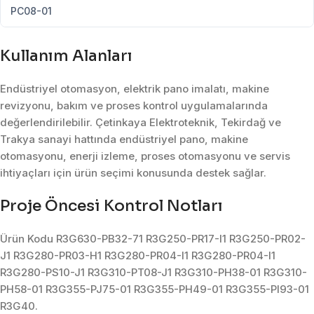
PC08-01
Kullanım Alanları
Endüstriyel otomasyon, elektrik pano imalatı, makine
revizyonu, bakım ve proses kontrol uygulamalarında
değerlendirilebilir. Çetinkaya Elektroteknik, Tekirdağ ve
Trakya sanayi hattında endüstriyel pano, makine
otomasyonu, enerji izleme, proses otomasyonu ve servis
ihtiyaçları için ürün seçimi konusunda destek sağlar.
Proje Öncesi Kontrol Notları
Ürün Kodu R3G630-PB32-71 R3G250-PR17-I1 R3G250-PR02-
J1 R3G280-PR03-H1 R3G280-PR04-I1 R3G280-PR04-I1
R3G280-PS10-J1 R3G310-PT08-J1 R3G310-PH38-01 R3G310-
PH58-01 R3G355-PJ75-01 R3G355-PH49-01 R3G355-PI93-01
R3G40.