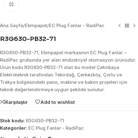
Click to enlarge
Ana Sayfa
/
Ebmpapst
/
EC Plug Fanlar - RadiPac
R3G630-PB32-71
R3G630-PB32-71, Ebmpapst markasının EC Plug Fanlar –
RadiPac grubunda yer alan endüstriyel otomasyon ürünüdür.
Ürün kodu R3G630-PB32-71 olan bu model Çetinkaya
Elektroteknik tarafından Tekirdağ, Çerkezköy, Çorlu ve
Trakya bölgesindeki pano, makine ve bakım projeleri için
teknik değerlendirmeye uygun şekilde sunulur.
Karşılaştır
Add to wishlist
Stok kodu:
R3G630-PB32-71
Kategoriler:
EC Plug Fanlar - RadiPac