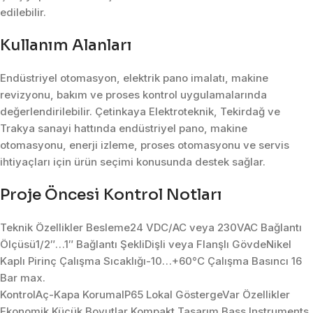
edilebilir.
Kullanım Alanları
Endüstriyel otomasyon, elektrik pano imalatı, makine
revizyonu, bakım ve proses kontrol uygulamalarında
değerlendirilebilir. Çetinkaya Elektroteknik, Tekirdağ ve
Trakya sanayi hattında endüstriyel pano, makine
otomasyonu, enerji izleme, proses otomasyonu ve servis
ihtiyaçları için ürün seçimi konusunda destek sağlar.
Proje Öncesi Kontrol Notları
Teknik Özellikler Besleme24 VDC/AC veya 230VAC Bağlantı
Ölçüsü1/2″…1″ Bağlantı ŞekliDişli veya Flanşlı GövdeNikel
Kaplı Pirinç Çalışma Sıcaklığı-10…+60°C Çalışma Basıncı 16
Bar max.
KontrolAç-Kapa KorumaIP65 Lokal GöstergeVar Özellikler
Ekonomik Küçük Boyutlar Kompakt Tasarım Bass Instruments,