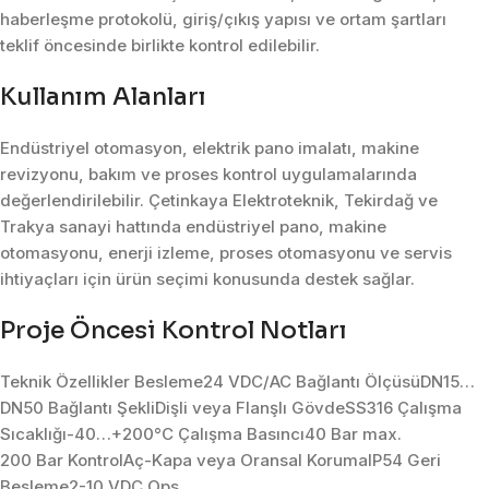
haberleşme protokolü, giriş/çıkış yapısı ve ortam şartları
teklif öncesinde birlikte kontrol edilebilir.
Kullanım Alanları
Endüstriyel otomasyon, elektrik pano imalatı, makine
revizyonu, bakım ve proses kontrol uygulamalarında
değerlendirilebilir. Çetinkaya Elektroteknik, Tekirdağ ve
Trakya sanayi hattında endüstriyel pano, makine
otomasyonu, enerji izleme, proses otomasyonu ve servis
ihtiyaçları için ürün seçimi konusunda destek sağlar.
Proje Öncesi Kontrol Notları
Teknik Özellikler Besleme24 VDC/AC Bağlantı ÖlçüsüDN15…
DN50 Bağlantı ŞekliDişli veya Flanşlı GövdeSS316 Çalışma
Sıcaklığı-40…+200°C Çalışma Basıncı40 Bar max.
200 Bar KontrolAç-Kapa veya Oransal KorumaIP54 Geri
Besleme2-10 VDC Ops.