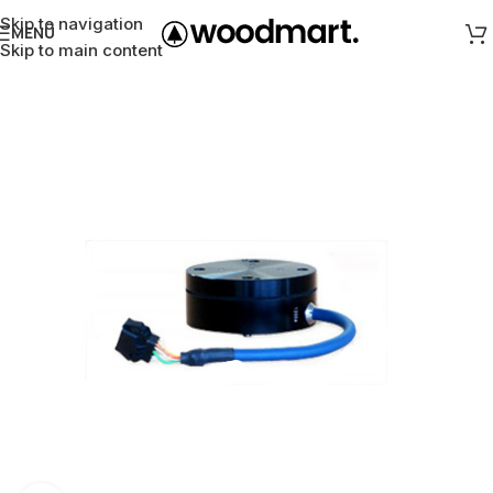
Skip to navigation
MENÜ
Skip to main content