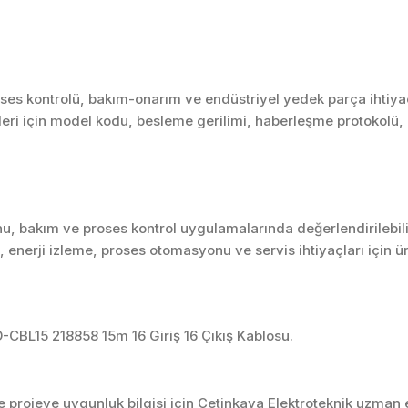
es kontrolü, bakım-onarım ve endüstriyel yedek parça ihtiyaçl
nleri için model kodu, besleme gerilimi, haberleşme protokolü, gi
u, bakım ve proses kontrol uygulamalarında değerlendirilebili
enerji izleme, proses otomasyonu ve servis ihtiyaçları için 
-CBL15 218858 15m 16 Giriş 16 Çıkış Kablosu.
projeye uygunluk bilgisi için Çetinkaya Elektroteknik uzman ek