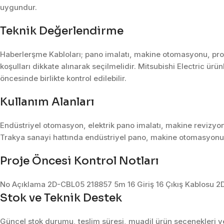
uygundur.
Teknik Değerlendirme
Haberlerşme Kabloları; pano imalatı, makine otomasyonu, pros
koşulları dikkate alınarak seçilmelidir. Mitsubishi Electric ürü
öncesinde birlikte kontrol edilebilir.
Kullanım Alanları
Endüstriyel otomasyon, elektrik pano imalatı, makine revizyon
Trakya sanayi hattında endüstriyel pano, makine otomasyonu, 
Proje Öncesi Kontrol Notları
No Açıklama 2D-CBL05 218857 5m 16 Giriş 16 Çıkış Kablosu 2D
Stok ve Teknik Destek
Güncel stok durumu, teslim süresi, muadil ürün seçenekleri ve 