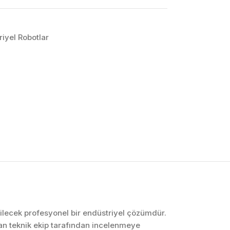
iyel Robotlar
OTOMASYON VE
KONTROL SISTEMLERI
Endüstriyel Pano
İmalatı
PLC ve Otomasyon
Sistemleri
Makine Otomasyonu
ebilecek profesyonel bir endüstriyel çözümdür.
an teknik ekip tarafından incelenmeye
Proses Otomasyonu