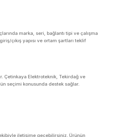
SCADA ve HMI
Sistemleri
Otomasyon Sistemleri
Tasarımı
arında marka, seri, bağlantı tipi ve çalışma
riş/çıkış yapısı ve ortam şartları teklif
Robotik ve Hareket
Kontrol Sistemleri
Sensör,
Enstrümantasyon ve
Ölçüm Sistemleri
r. Çetinkaya Elektroteknik, Tekirdağ ve
ürün seçimi konusunda destek sağlar.
ibiyle iletişime geçebilirsiniz. Ürünün