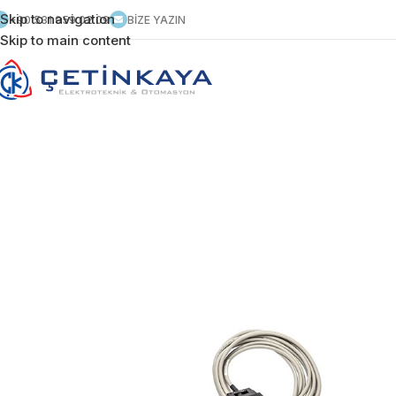
Skip to navigation
+90 531 959 02 09
BİZE YAZIN
Skip to main content