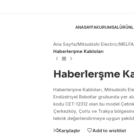
ANASAYFA
KURUMSAL
ÜRÜNL
Ana Sayfa
/
Mitsubishi Electric
/
MELFA 
Haberlerşme Kabloları
Haberlerşme Ka
Haberlerşme Kabloları, Mitsubishi El
Endüstriyel Robotlar grubunda yer a
kodu CET-12312 olan bu model Çetink
Çerkezköy, Çorlu ve Trakya bölgesind
teknik değerlendirmeye uygun şekild
Karşılaştır
Add to wishlist