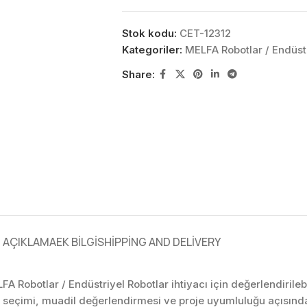
Stok kodu:
CET-12312
Kategoriler:
MELFA Robotlar / Endüstr
Share:
AÇIKLAMA
EK BILGI
SHIPPING AND DELIVERY
LFA Robotlar / Endüstriyel Robotlar ihtiyacı için değerlendiril
 seçimi, muadil değerlendirmesi ve proje uyumluluğu açısınd