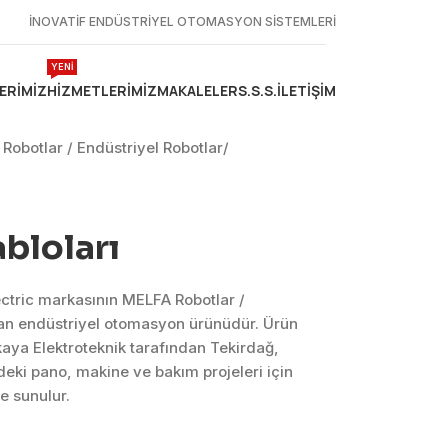
İNOVATİF ENDÜSTRİYEL OTOMASYON SİSTEMLERİ
YENİ
ERIMIZ
HIZMETLERIMIZ
MAKALELER
S.S.S.
İLETIŞIM
Robotlar / Endüstriyel Robotlar
/
bloları
ectric markasının MELFA Robotlar /
lan endüstriyel otomasyon ürünüdür. Ürün
aya Elektroteknik tarafından Tekirdağ,
eki pano, makine ve bakım projeleri için
e sunulur.