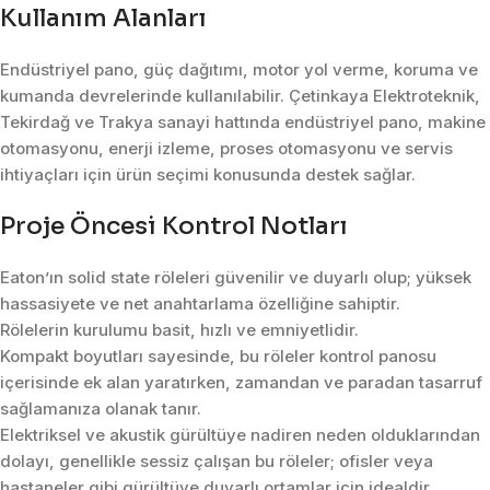
Kullanım Alanları
Endüstriyel pano, güç dağıtımı, motor yol verme, koruma ve
kumanda devrelerinde kullanılabilir. Çetinkaya Elektroteknik,
Tekirdağ ve Trakya sanayi hattında endüstriyel pano, makine
otomasyonu, enerji izleme, proses otomasyonu ve servis
ihtiyaçları için ürün seçimi konusunda destek sağlar.
Proje Öncesi Kontrol Notları
Eaton’ın solid state röleleri güvenilir ve duyarlı olup; yüksek
hassasiyete ve net anahtarlama özelliğine sahiptir.
Rölelerin kurulumu basit, hızlı ve emniyetlidir.
Kompakt boyutları sayesinde, bu röleler kontrol panosu
içerisinde ek alan yaratırken, zamandan ve paradan tasarruf
sağlamanıza olanak tanır.
Elektriksel ve akustik gürültüye nadiren neden olduklarından
dolayı, genellikle sessiz çalışan bu röleler; ofisler veya
hastaneler gibi gürültüye duyarlı ortamlar için idealdir.