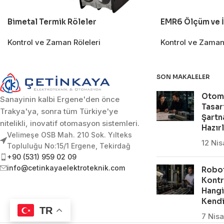
Bimetal Termik Röleler
EMR6 Ölçüm ve İ
Kontrol ve Zaman Röleleri
Kontrol ve Zaman 
SON MAKALELER
Otom
Sanayinin kalbi Ergene'den önce
Tasar
Trakya'ya, sonra tüm Türkiye'ye
Şartn
nitelikli, inovatif otomasyon sistemleri.
Hazır
Velimeşe OSB Mah. 210 Sok. Yılteks
12 Ni
Topluluğu No:15/1 Ergene, Tekirdağ
+90 (531) 959 02 09
info@cetinkayaelektroteknik.com
Robot
Kontr
Hangi
Kendi
TR
7 Nis