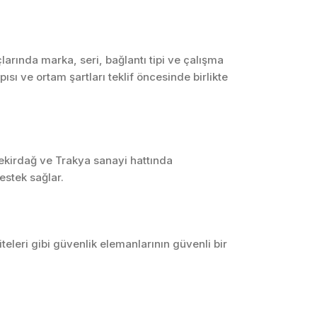
SCADA ve HMI
Sistemleri
Otomasyon Sistemleri
arında marka, seri, bağlantı tipi ve çalışma
Tasarımı
ısı ve ortam şartları teklif öncesinde birlikte
Robotik ve Hareket
Kontrol Sistemleri
Sensör,
Enstrümantasyon ve
Ölçüm Sistemleri
Tekirdağ ve Trakya sanayi hattında
estek sağlar.
iteleri gibi güvenlik elemanlarının güvenli bir