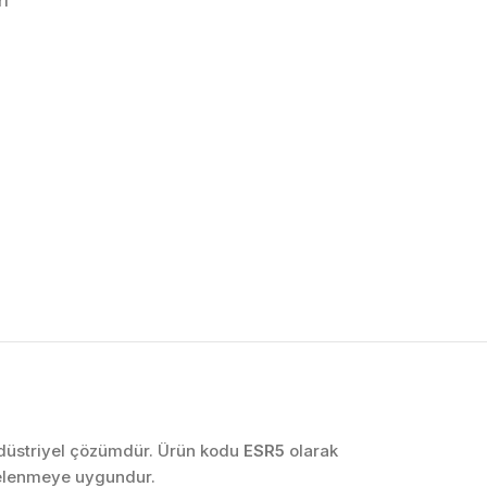
ri
OTOMASYON VE
KONTROL SISTEMLERI
Endüstriyel Pano
İmalatı
PLC ve Otomasyon
Sistemleri
Makine Otomasyonu
endüstriyel çözümdür. Ürün kodu
ESR5
olarak
celenmeye uygundur.
Proses Otomasyonu