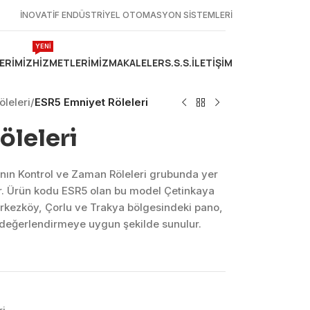
İNOVATİF ENDÜSTRİYEL OTOMASYON SİSTEMLERİ
YENİ
ERIMIZ
HIZMETLERIMIZ
MAKALELER
S.S.S.
İLETIŞIM
leleri
/
ESR5 Emniyet Röleleri
öleleri
nın Kontrol ve Zaman Röleleri grubunda yer
r. Ürün kodu ESR5 olan bu model Çetinkaya
erkezköy, Çorlu ve Trakya bölgesindeki pano,
k değerlendirmeye uygun şekilde sunulur.