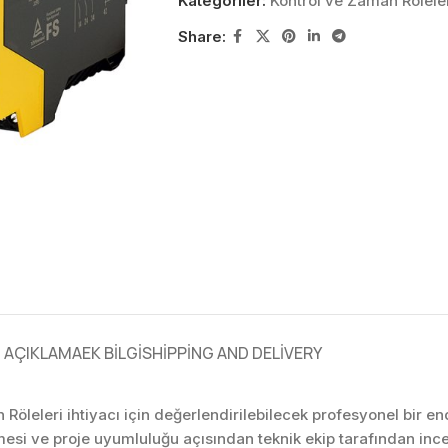
Kategoriler:
Kontrol ve Zaman Rölele
Share:
AÇIKLAMA
EK BILGI
SHIPPING AND DELIVERY
 Röleleri ihtiyacı için değerlendirilebilecek profesyonel bir 
mesi ve proje uyumluluğu açısından teknik ekip tarafından in