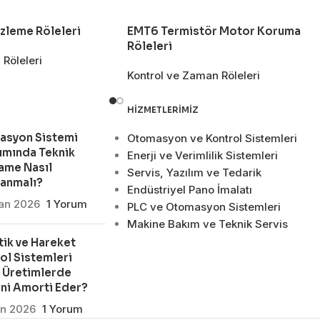
zleme Röleleri
EMT6 Termistör Motor Koruma
Röleleri
Röleleri
Kontrol ve Zaman Röleleri
HIZMETLERIMIZ
asyon Sistemi
Otomasyon ve Kontrol Sistemleri
ımında Teknik
Enerji ve Verimlilik Sistemleri
ame Nasıl
Servis, Yazılım ve Tedarik
lanmalı?
Endüstriyel Pano İmalatı
san 2026
1 Yorum
PLC ve Otomasyon Sistemleri
Makine Bakım ve Teknik Servis
ik ve Hareket
ol Sistemleri
 Üretimlerde
ni Amorti Eder?
an 2026
1 Yorum