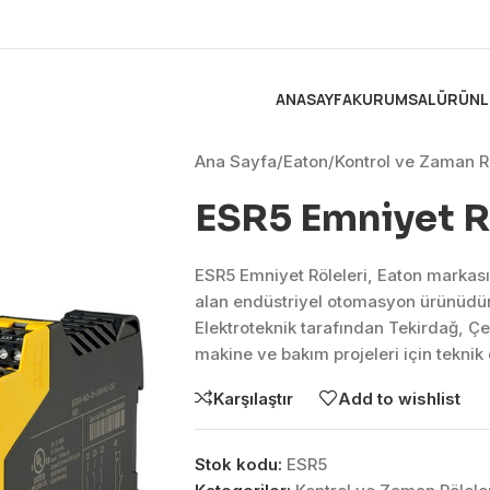
ANASAYFA
KURUMSAL
ÜRÜNL
Ana Sayfa
/
Eaton
/
Kontrol ve Zaman Rö
ESR5 Emniyet R
ESR5 Emniyet Röleleri, Eaton markası
alan endüstriyel otomasyon ürünüdü
Elektroteknik tarafından Tekirdağ, Ç
makine ve bakım projeleri için tekni
Karşılaştır
Add to wishlist
Stok kodu:
ESR5