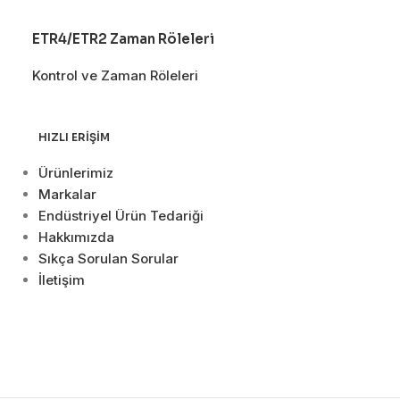
ETR4/ETR2 Zaman Röleleri
HLR Solid Sta
Kontrol ve Zaman Röleleri
Kontrol ve Zam
HIZLI ERIŞIM
Ürünlerimiz
Markalar
Endüstriyel Ürün Tedariği
Hakkımızda
Sıkça Sorulan Sorular
İletişim