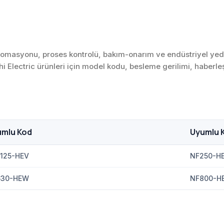
e otomasyonu, proses kontrolü, bakım-onarım ve endüstriyel yed
ishi Electric ürünleri için model kodu, besleme gerilimi, haberl
umlu Kod
Uyumlu 
125-HEV
NF250-H
630-HEW
NF800-H