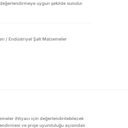
k değerlendirmeye uygun şekilde sunulur.
ri / Endüstriyel Şalt Malzemeler
OTOMASYON VE
KONTROL SISTEMLERI
Endüstriyel Pano
İmalatı
PLC ve Otomasyon
Sistemleri
Makine Otomasyonu
emeler ihtiyacı için değerlendirilebilecek
lendirmesi ve proje uyumluluğu açısından
Proses Otomasyonu