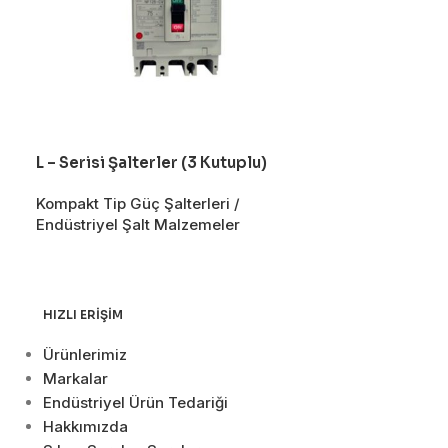
L – Serisi Şalterler (3 Kutuplu)
S – Seri Şalte
Kompakt Tip Güç Şalterleri /
Kompakt Tip Gü
Endüstriyel Şalt Malzemeler
Endüstriyel Şa
HIZLI ERIŞIM
Ürünlerimiz
Markalar
Endüstriyel Ürün Tedariği
Hakkımızda