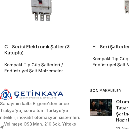
C – Serisi Elektronik Şalter (3
H – Seri Şalterle
Kutuplu)
Kompakt Tip Güç Ş
Kompakt Tip Güç Şalterleri /
Endüstriyel Şalt
Endüstriyel Şalt Malzemeler
SON MAKALELER
Otom
Sanayinin kalbi Ergene'den önce
Tasar
Trakya'ya, sonra tüm Türkiye'ye
Şartn
nitelikli, inovatif otomasyon sistemleri.
Hazır
Velimeşe OSB Mah. 210 Sok. Yılteks
12 Ni