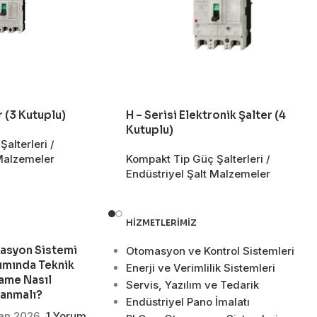
r (3 Kutuplu)
H – Serisi Elektronik Şalter (4
Kutuplu)
alterleri /
 Malzemeler
Kompakt Tip Güç Şalterleri /
Endüstriyel Şalt Malzemeler
HIZMETLERIMIZ
asyon Sistemi
Otomasyon ve Kontrol Sistemleri
ımında Teknik
Enerji ve Verimlilik Sistemleri
ame Nasıl
Servis, Yazılım ve Tedarik
lanmalı?
Endüstriyel Pano İmalatı
san 2026
1 Yorum