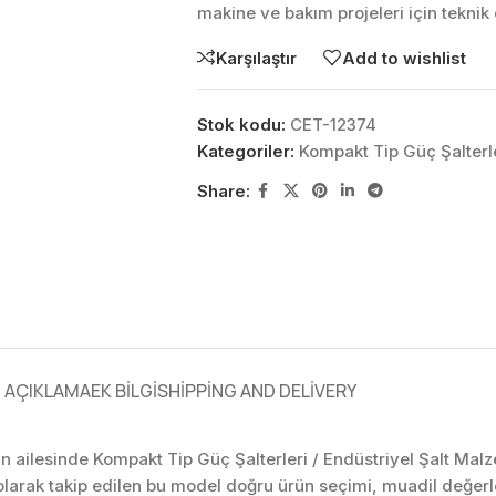
makine ve bakım projeleri için tekni
Karşılaştır
Add to wishlist
Stok kodu:
CET-12374
Kategoriler:
Kompakt Tip Güç Şalterle
Share:
AÇIKLAMA
EK BILGI
SHIPPING AND DELIVERY
rün ailesinde Kompakt Tip Güç Şalterleri / Endüstriyel Şalt Malz
larak takip edilen bu model doğru ürün seçimi, muadil değer