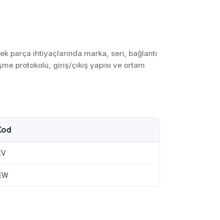
SCADA ve HMI
Sistemleri
Otomasyon Sistemleri
Tasarımı
ek parça ihtiyaçlarında marka, seri, bağlantı
eşme protokolü, giriş/çıkış yapısı ve ortam
Robotik ve Hareket
Kontrol Sistemleri
Sensör,
Enstrümantasyon ve
Ölçüm Sistemleri
Kod
EV
EW