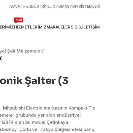
İNOVATİF ENDÜSTRİYEL OTOMASYON SİSTEMLERİ
YENİ
ERIMIZ
HIZMETLERIMIZ
MAKALELER
S.S.S.
İLETIŞIM
iyel Şalt Malzemeler
/
u)
ronik Şalter (3
u), Mitsubishi Electric markasının Kompakt Tip
lzemeler grubunda yer alan endüstriyel
12374 olan bu model Çetinkaya
erkezköy, Çorlu ve Trakya bölgesindeki pano,