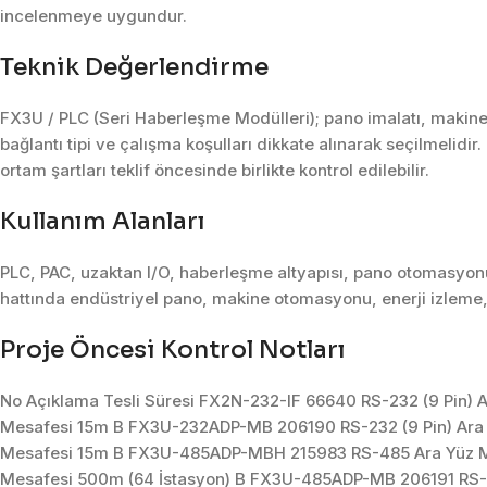
incelenmeye uygundur.
Teknik Değerlendirme
FX3U / PLC (Seri Haberleşme Modülleri); pano imalatı, makin
bağlantı tipi ve çalışma koşulları dikkate alınarak seçilmelidir
ortam şartları teklif öncesinde birlikte kontrol edilebilir.
Kullanım Alanları
PLC, PAC, uzaktan I/O, haberleşme altyapısı, pano otomasyonu 
hattında endüstriyel pano, makine otomasyonu, enerji izleme,
Proje Öncesi Kontrol Notları
No Açıklama Tesli Süresi FX2N-232-IF 66640 RS-232 (9 Pin) 
Mesafesi 15m B FX3U-232ADP-MB 206190 RS-232 (9 Pin) Ara
Mesafesi 15m B FX3U-485ADP-MBH 215983 RS-485 Ara Yüz 
Mesafesi 500m (64 İstasyon) B FX3U-485ADP-MB 206191 RS-