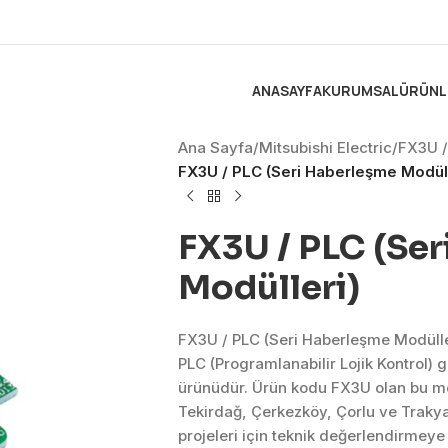
ANASAYFA
KURUMSAL
ÜRÜNL
Ana Sayfa
/
Mitsubishi Electric
/
FX3U /
FX3U / PLC (Seri Haberleşme Modüll
FX3U / PLC (Se
Modülleri)
FX3U / PLC (Seri Haberleşme Modüller
PLC (Programlanabilir Lojik Kontrol)
ürünüdür. Ürün kodu FX3U olan bu mo
Tekirdağ, Çerkezköy, Çorlu ve Traky
projeleri için teknik değerlendirmeye