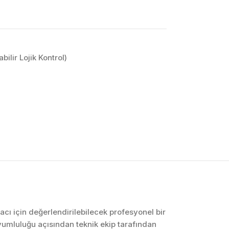
ilir Lojik Kontrol)
OTOMASYON VE
KONTROL SISTEMLERI
Endüstriyel Pano
İmalatı
PLC ve Otomasyon
Sistemleri
Makine Otomasyonu
yacı için değerlendirilebilecek profesyonel bir
yumluluğu açısından teknik ekip tarafından
Proses Otomasyonu