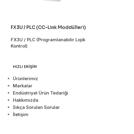
FX3U / PLC (CC-Link Moddülleri)
FX3U / PLC (H
FX3U / PLC (Programlanabilir Lojik
FX3U / PLC (Pr
Kontrol)
Kontrol)
HIZLI ERIŞIM
Ürünlerimiz
Markalar
Endüstriyel Ürün Tedariği
Hakkımızda
Sıkça Sorulan Sorular
İletişim