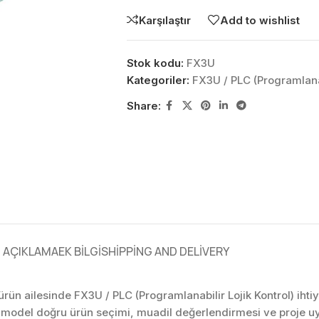
Karşılaştır
Add to wishlist
Stok kodu:
FX3U
Kategoriler:
FX3U / PLC (Programlanab
Share:
AÇIKLAMA
EK BILGI
SHIPPING AND DELIVERY
 ürün ailesinde FX3U / PLC (Programlanabilir Lojik Kontrol) ihti
u model doğru ürün seçimi, muadil değerlendirmesi ve proje u