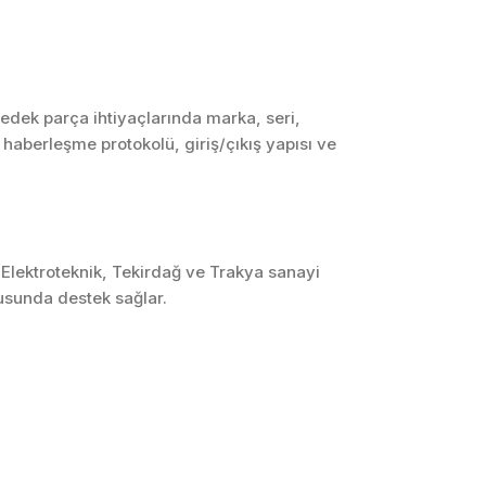
SCADA ve HMI
Sistemleri
Otomasyon Sistemleri
Tasarımı
edek parça ihtiyaçlarında marka, seri,
, haberleşme protokolü, giriş/çıkış yapısı ve
Robotik ve Hareket
Kontrol Sistemleri
Sensör,
Enstrümantasyon ve
Ölçüm Sistemleri
 Elektroteknik, Tekirdağ ve Trakya sanayi
usunda destek sağlar.