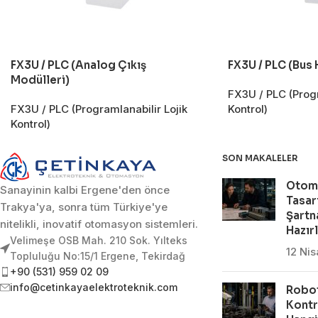
FX3U / PLC (Analog Çıkış
FX3U / PLC (Bus 
Modülleri)
FX3U / PLC (Progr
FX3U / PLC (Programlanabilir Lojik
Kontrol)
Kontrol)
SON MAKALELER
Otom
Sanayinin kalbi Ergene'den önce
Tasar
Trakya'ya, sonra tüm Türkiye'ye
Şartn
nitelikli, inovatif otomasyon sistemleri.
Hazır
Velimeşe OSB Mah. 210 Sok. Yılteks
12 Ni
Topluluğu No:15/1 Ergene, Tekirdağ
+90 (531) 959 02 09
info@cetinkayaelektroteknik.com
Robot
Kontr