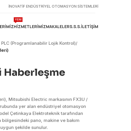
İNOVATİF ENDÜSTRİYEL OTOMASYON SİSTEMLERİ
YENİ
ERIMIZ
HIZMETLERIMIZ
MAKALELER
S.S.S.
İLETIŞIM
 PLC (Programlanabilir Lojik Kontrol)
/
eri)
ri Haberleşme
i), Mitsubishi Electric markasının FX3U /
 grubunda yer alan endüstriyel otomasyon
del Çetinkaya Elektroteknik tarafından
a bölgesindeki pano, makine ve bakım
 uygun şekilde sunulur.