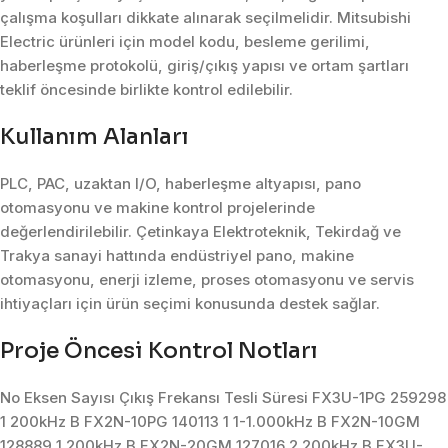
çalışma koşulları dikkate alınarak seçilmelidir. Mitsubishi
Electric ürünleri için model kodu, besleme gerilimi,
haberleşme protokolü, giriş/çıkış yapısı ve ortam şartları
teklif öncesinde birlikte kontrol edilebilir.
Kullanım Alanları
PLC, PAC, uzaktan I/O, haberleşme altyapısı, pano
otomasyonu ve makine kontrol projelerinde
değerlendirilebilir. Çetinkaya Elektroteknik, Tekirdağ ve
Trakya sanayi hattında endüstriyel pano, makine
otomasyonu, enerji izleme, proses otomasyonu ve servis
ihtiyaçları için ürün seçimi konusunda destek sağlar.
Proje Öncesi Kontrol Notları
No Eksen Sayısı Çıkış Frekansı Tesli Süresi FX3U-1PG 259298
1 200kHz B FX2N-10PG 140113 1 1-1.000kHz B FX2N-10GM
128889 1 200kHz B FX2N-20GM 127016 2 200kHz B FX3U-