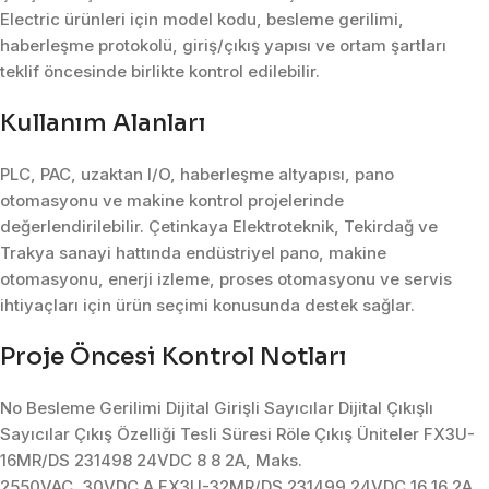
Electric ürünleri için model kodu, besleme gerilimi,
haberleşme protokolü, giriş/çıkış yapısı ve ortam şartları
teklif öncesinde birlikte kontrol edilebilir.
Kullanım Alanları
PLC, PAC, uzaktan I/O, haberleşme altyapısı, pano
otomasyonu ve makine kontrol projelerinde
değerlendirilebilir. Çetinkaya Elektroteknik, Tekirdağ ve
Trakya sanayi hattında endüstriyel pano, makine
otomasyonu, enerji izleme, proses otomasyonu ve servis
ihtiyaçları için ürün seçimi konusunda destek sağlar.
Proje Öncesi Kontrol Notları
No Besleme Gerilimi Dijital Girişli Sayıcılar Dijital Çıkışlı
Sayıcılar Çıkış Özelliği Tesli Süresi Röle Çıkış Üniteler FX3U-
16MR/DS 231498 24VDC 8 8 2A, Maks.
2550VAC, 30VDC A FX3U-32MR/DS 231499 24VDC 16 16 2A,