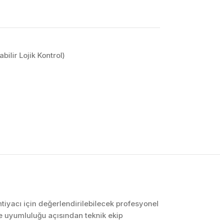
ilir Lojik Kontrol)
OTOMASYON VE
KONTROL SISTEMLERI
Endüstriyel Pano
İmalatı
PLC ve Otomasyon
Sistemleri
Makine Otomasyonu
htiyacı için değerlendirilebilecek profesyonel
e uyumluluğu açısından teknik ekip
Proses Otomasyonu