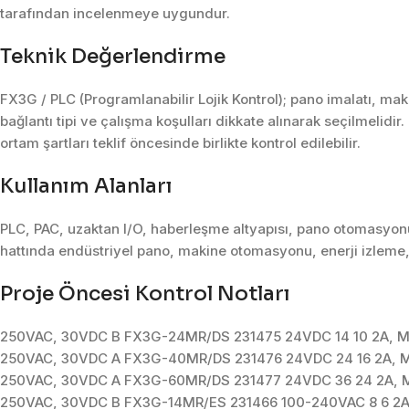
tarafından incelenmeye uygundur.
Teknik Değerlendirme
FX3G / PLC (Programlanabilir Lojik Kontrol); pano imalatı, m
bağlantı tipi ve çalışma koşulları dikkate alınarak seçilmelidir
ortam şartları teklif öncesinde birlikte kontrol edilebilir.
Kullanım Alanları
PLC, PAC, uzaktan I/O, haberleşme altyapısı, pano otomasyonu 
hattında endüstriyel pano, makine otomasyonu, enerji izleme,
Proje Öncesi Kontrol Notları
250VAC, 30VDC B FX3G-24MR/DS 231475 24VDC 14 10 2A, M
250VAC, 30VDC A FX3G-40MR/DS 231476 24VDC 24 16 2A, M
250VAC, 30VDC A FX3G-60MR/DS 231477 24VDC 36 24 2A, 
250VAC, 30VDC B FX3G-14MR/ES 231466 100-240VAC 8 6 2A