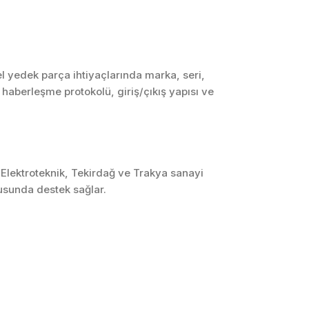
SCADA ve HMI
Sistemleri
Otomasyon Sistemleri
Tasarımı
l yedek parça ihtiyaçlarında marka, seri,
, haberleşme protokolü, giriş/çıkış yapısı ve
Robotik ve Hareket
Kontrol Sistemleri
Sensör,
Enstrümantasyon ve
Ölçüm Sistemleri
 Elektroteknik, Tekirdağ ve Trakya sanayi
usunda destek sağlar.