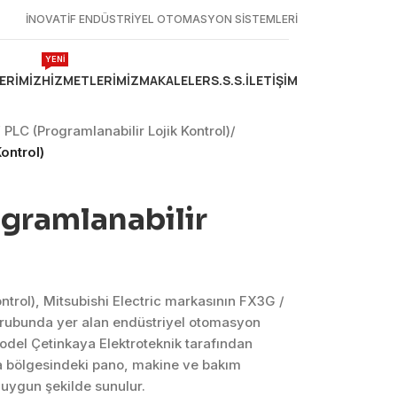
İNOVATİF ENDÜSTRİYEL OTOMASYON SİSTEMLERİ
YENİ
ERIMIZ
HIZMETLERIMIZ
MAKALELER
S.S.S.
İLETIŞIM
 PLC (Programlanabilir Lojik Kontrol)
/
ontrol)
gramlanabilir
ntrol), Mitsubishi Electric markasının FX3G /
 grubunda yer alan endüstriyel otomasyon
del Çetinkaya Elektroteknik tarafından
a bölgesindeki pano, makine ve bakım
 uygun şekilde sunulur.