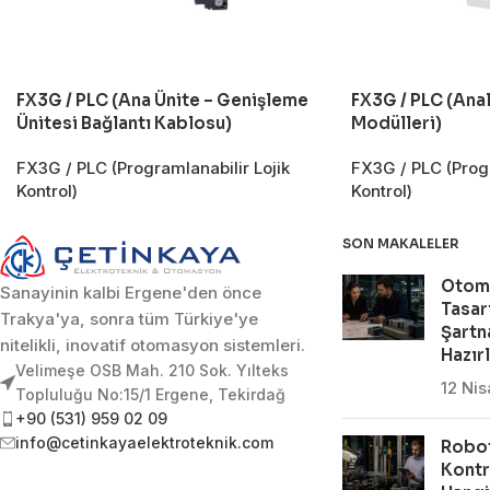
FX3G / PLC (Ana Ünite – Genişleme
FX3G / PLC (Anal
Ünitesi Bağlantı Kablosu)
Modülleri)
FX3G / PLC (Programlanabilir Lojik
FX3G / PLC (Progr
Kontrol)
Kontrol)
SON MAKALELER
Otom
Sanayinin kalbi Ergene'den önce
Tasar
Trakya'ya, sonra tüm Türkiye'ye
Şartn
nitelikli, inovatif otomasyon sistemleri.
Hazır
Velimeşe OSB Mah. 210 Sok. Yılteks
12 Ni
Topluluğu No:15/1 Ergene, Tekirdağ
+90 (531) 959 02 09
info@cetinkayaelektroteknik.com
Robot
Kontr