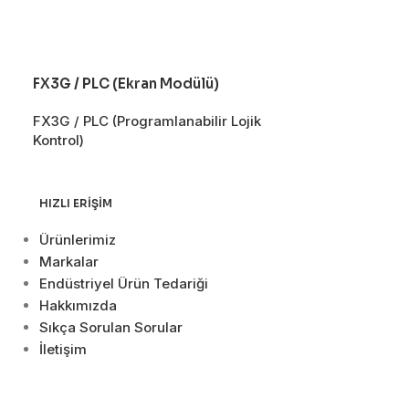
FX3G / PLC (Ekran Modülü)
FX3G / PLC (H
FX3G / PLC (Programlanabilir Lojik
FX3G / PLC (Pr
Kontrol)
Kontrol)
HIZLI ERIŞIM
Ürünlerimiz
Markalar
Endüstriyel Ürün Tedariği
Hakkımızda
Sıkça Sorulan Sorular
İletişim