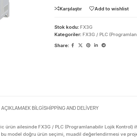
Karşılaştır
Add to wishlist
Stok kodu:
FX3G
Kategoriler:
FX3G / PLC (Programlanab
Share:
AÇIKLAMA
EK BILGI
SHIPPING AND DELIVERY
ric ürün ailesinde FX3G / PLC (Programlanabilir Lojik Kontrol) i
n bu model doğru ürün seçimi, muadil değerlendirmesi ve proj