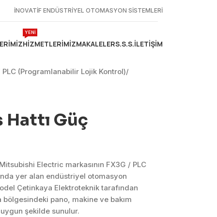
İNOVATİF ENDÜSTRİYEL OTOMASYON SİSTEMLERİ
YENİ
ERIMIZ
HIZMETLERIMIZ
MAKALELER
S.S.S.
İLETIŞIM
 PLC (Programlanabilir Lojik Kontrol)
/
s Hattı Güç
Mitsubishi Electric markasının FX3G / PLC
bunda yer alan endüstriyel otomasyon
del Çetinkaya Elektroteknik tarafından
a bölgesindeki pano, makine ve bakım
 uygun şekilde sunulur.