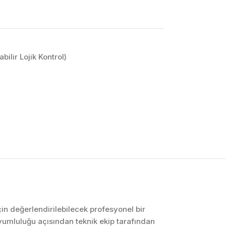
ilir Lojik Kontrol)
OTOMASYON VE
KONTROL SISTEMLERI
Endüstriyel Pano
İmalatı
PLC ve Otomasyon
Sistemleri
Makine Otomasyonu
için değerlendirilebilecek profesyonel bir
yumluluğu açısından teknik ekip tarafından
Proses Otomasyonu