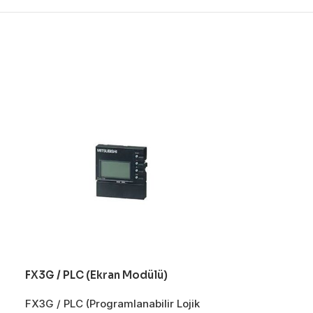
FX3G / PLC (Ekran Modülü)
FX3G / PLC (P
Kontrol)
FX3G / PLC (Programlanabilir Lojik