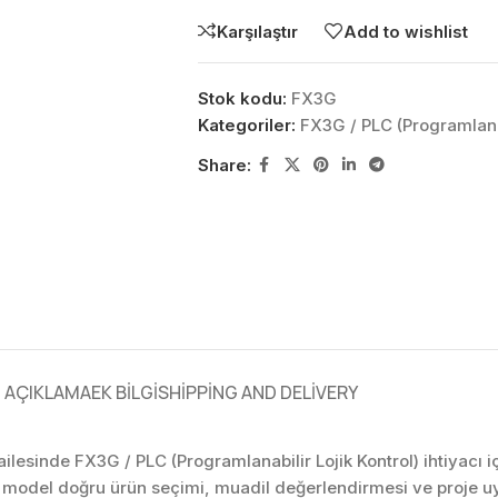
Karşılaştır
Add to wishlist
Stok kodu:
FX3G
Kategoriler:
FX3G / PLC (Programlanab
Share:
AÇIKLAMA
EK BILGI
SHIPPING AND DELIVERY
 ailesinde FX3G / PLC (Programlanabilir Lojik Kontrol) ihtiyacı 
u model doğru ürün seçimi, muadil değerlendirmesi ve proje u