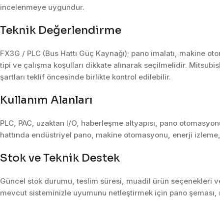
incelenmeye uygundur.
Teknik Değerlendirme
FX3G / PLC (Bus Hattı Güç Kaynağı); pano imalatı, makine oto
tipi ve çalışma koşulları dikkate alınarak seçilmelidir. Mitsub
şartları teklif öncesinde birlikte kontrol edilebilir.
Kullanım Alanları
PLC, PAC, uzaktan I/O, haberleşme altyapısı, pano otomasyonu 
hattında endüstriyel pano, makine otomasyonu, enerji izleme,
Stok ve Teknik Destek
Güncel stok durumu, teslim süresi, muadil ürün seçenekleri ve 
mevcut sisteminizle uyumunu netleştirmek için pano şeması, m