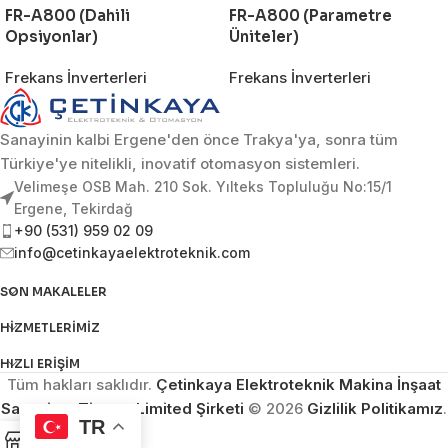
FR-A800 (Dahili
FR-A800 (Parametre
Opsiyonlar)
Üniteler)
Frekans İnverterleri
Frekans İnverterleri
Sanayinin kalbi Ergene'den önce Trakya'ya, sonra tüm
Türkiye'ye nitelikli, inovatif otomasyon sistemleri.
Velimeşe OSB Mah. 210 Sok. Yılteks Topluluğu No:15/1
Ergene, Tekirdağ
+90 (531) 959 02 09
info@cetinkayaelektroteknik.com
SON MAKALELER
HIZMETLERIMIZ
HIZLI ERIŞIM
Tüm hakları saklıdır.
Çetinkaya Elektroteknik Makina İnşaat
Sanayi ve Ticaret Limited Şirketi
© 2026
Gizlilik Politikamız
.
TR