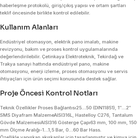
haberleşme protokolü, giriş/çıkış yapısı ve ortam şartları
teklif öncesinde birlikte kontrol edilebilir.
Kullanım Alanları
Endüstriyel otomasyon, elektrik pano imalatı, makine
revizyonu, bakım ve proses kontrol uygulamalarında
değerlendirilebilir. Çetinkaya Elektroteknik, Tekirdağ ve
Trakya sanayi hattında endüstriyel pano, makine
otomasyonu, enerji izleme, proses otomasyonu ve servis
ihtiyaçları için ürün seçimi konusunda destek sağlar.
Proje Öncesi Kontrol Notları
Teknik Özellikler Proses Bağlantısı25…50 (DIN11851), 1″…2″
SMS Diyafram MalzemeAISI316L, Hastelloy C276, Tantalum
Gövde MalzemesiAISI316 Gösterge Çapı63 mm, 100 mm, 150
mm Ölçme Aralığı-1…1,5 Bar, 0…60 Bar Hass.
Özellikle yapışkan akışkanlar için tasarlanmıştır ve kimya için