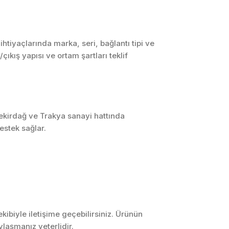
SCADA ve HMI
Sistemleri
Otomasyon Sistemleri
tiyaçlarında marka, seri, bağlantı tipi ve
Tasarımı
ıkış yapısı ve ortam şartları teklif
Robotik ve Hareket
Kontrol Sistemleri
Sensör,
Enstrümantasyon ve
Ölçüm Sistemleri
Tekirdağ ve Trakya sanayi hattında
estek sağlar.
ibiyle iletişime geçebilirsiniz. Ürünün
laşmanız yeterlidir.