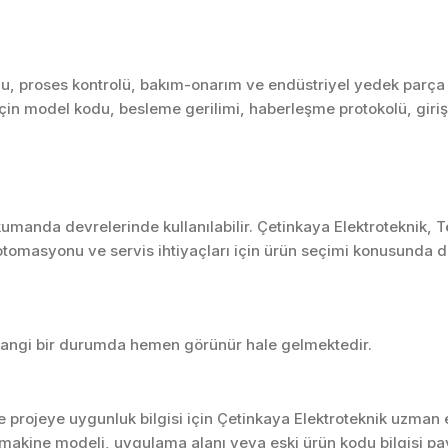
, proses kontrolü, bakım-onarım ve endüstriyel yedek parça ih
için model kodu, besleme gerilimi, haberleşme protokolü, giriş/ç
umanda devrelerinde kullanılabilir. Çetinkaya Elektroteknik, 
tomasyonu ve servis ihtiyaçları için ürün seçimi konusunda d
rhangi bir durumda hemen görünür hale gelmektedir.
projeye uygunluk bilgisi için Çetinkaya Elektroteknik uzman ek
akine modeli, uygulama alanı veya eski ürün kodu bilgisi pay