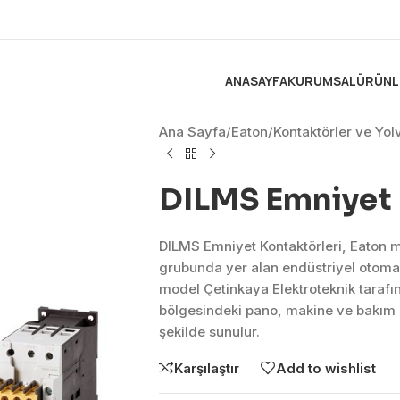
ANASAYFA
KURUMSAL
ÜRÜNL
Ana Sayfa
/
Eaton
/
Kontaktörler ve Yolv
DILMS Emniyet 
DILMS Emniyet Kontaktörleri, Eaton ma
grubunda yer alan endüstriyel otom
model Çetinkaya Elektroteknik tarafı
bölgesindeki pano, makine ve bakım 
şekilde sunulur.
Karşılaştır
Add to wishlist