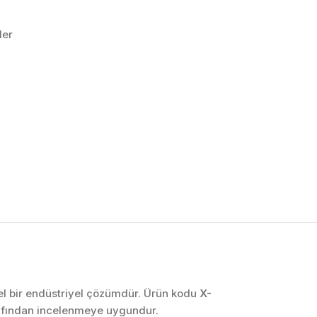
ler
OTOMASYON VE
KONTROL SISTEMLERI
Endüstriyel Pano
İmalatı
PLC ve Otomasyon
Sistemleri
Makine Otomasyonu
onel bir endüstriyel çözümdür. Ürün kodu
X-
rafından incelenmeye uygundur.
Proses Otomasyonu