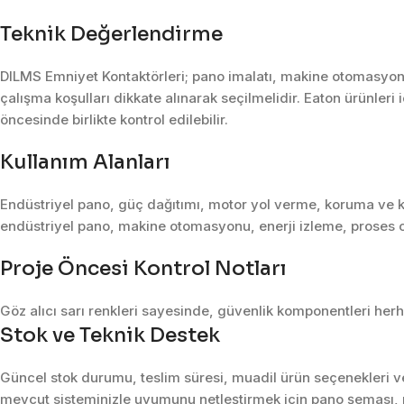
Teknik Değerlendirme
DILMS Emniyet Kontaktörleri; pano imalatı, makine otomasyonu
çalışma koşulları dikkate alınarak seçilmelidir. Eaton ürünleri 
öncesinde birlikte kontrol edilebilir.
Kullanım Alanları
Endüstriyel pano, güç dağıtımı, motor yol verme, koruma ve k
endüstriyel pano, makine otomasyonu, enerji izleme, proses o
Proje Öncesi Kontrol Notları
Göz alıcı sarı renkleri sayesinde, güvenlik komponentleri he
Stok ve Teknik Destek
Güncel stok durumu, teslim süresi, muadil ürün seçenekleri ve 
mevcut sisteminizle uyumunu netleştirmek için pano şeması, m