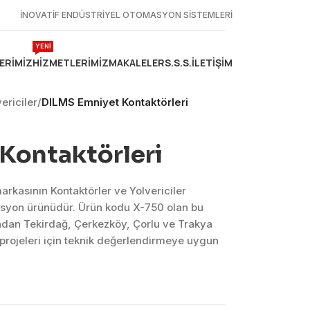
İNOVATİF ENDÜSTRİYEL OTOMASYON SİSTEMLERİ
YENİ
ERIMIZ
HIZMETLERIMIZ
MAKALELER
S.S.S.
İLETIŞIM
ericiler
/
DILMS Emniyet Kontaktörleri
Kontaktörleri
rkasının Kontaktörler ve Yolvericiler
asyon ürünüdür. Ürün kodu X-750 olan bu
ndan Tekirdağ, Çerkezköy, Çorlu ve Trakya
projeleri için teknik değerlendirmeye uygun