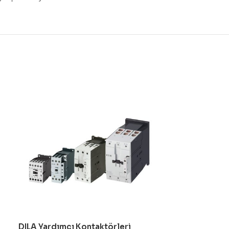
DILA Yardımcı Kontaktörleri
DILDC DC Ana