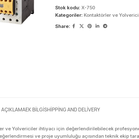
Stok kodu:
X-750
Kategoriler:
Kontaktörler ve Yolverici
Share:
AÇIKLAMA
EK BILGI
SHIPPING AND DELIVERY
ler ve Yolvericiler ihtiyacı için değerlendirilebilecek profesy
değerlendirmesi ve proje uyumluluğu açısından teknik ekip ta