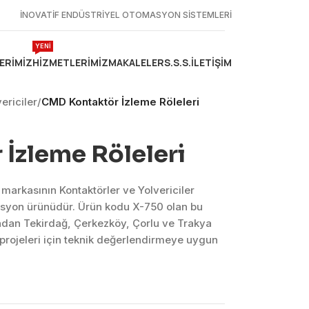
İNOVATİF ENDÜSTRİYEL OTOMASYON SİSTEMLERİ
YENİ
ERIMIZ
HIZMETLERIMIZ
MAKALELER
S.S.S.
İLETIŞIM
ericiler
/
CMD Kontaktör İzleme Röleleri
İzleme Röleleri
markasının Kontaktörler ve Yolvericiler
asyon ürünüdür. Ürün kodu X-750 olan bu
ndan Tekirdağ, Çerkezköy, Çorlu ve Trakya
projeleri için teknik değerlendirmeye uygun