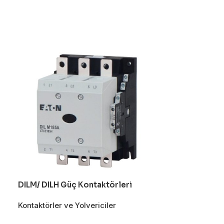
DILM/ DILH Güç Kontaktörleri
DILMS Emniye
Kontaktörler ve Yolvericiler
Kontaktörler ve