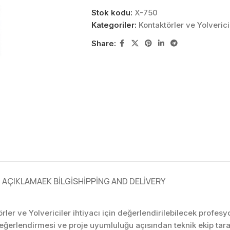
Stok kodu:
X-750
Kategoriler:
Kontaktörler ve Yolverici
Share:
AÇIKLAMA
EK BILGI
SHIPPING AND DELIVERY
örler ve Yolvericiler ihtiyacı için değerlendirilebilecek profe
değerlendirmesi ve proje uyumluluğu açısından teknik ekip ta