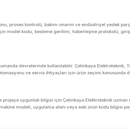
u, proses kontrolü, bakım-onarım ve endüstriyel yedek parça i
için model kodu, besleme gerilimi, haberleşme protokolü, giriş/ç
umanda devrelerinde kullanılabilir. Çetinkaya Elektroteknik, 
tomasyonu ve servis ihtiyaçları için ürün seçimi konusunda d
projeye uygunluk bilgisi için Çetinkaya Elektroteknik uzman ek
akine modeli, uygulama alanı veya eski ürün kodu bilgisi pay