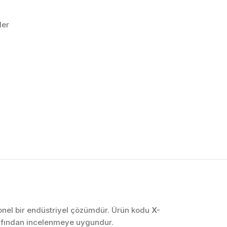
ler
OTOMASYON VE
KONTROL SISTEMLERI
Endüstriyel Pano
İmalatı
PLC ve Otomasyon
Sistemleri
Makine Otomasyonu
syonel bir endüstriyel çözümdür. Ürün kodu
X-
rafından incelenmeye uygundur.
Proses Otomasyonu