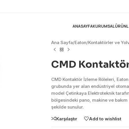
ANASAYFA
KURUMSAL
ÜRÜNL
Ana Sayfa
/
Eaton
/
Kontaktörler ve Yolv
CMD Kontaktör 
CMD Kontaktör İzleme Röleleri, Eaton 
grubunda yer alan endüstriyel otom
model Çetinkaya Elektroteknik tarafı
bölgesindeki pano, makine ve bakım 
şekilde sunulur.
Karşılaştır
Add to wishlist