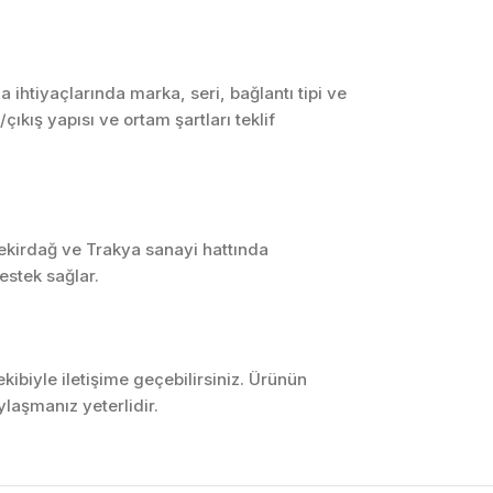
SCADA ve HMI
Sistemleri
Otomasyon Sistemleri
htiyaçlarında marka, seri, bağlantı tipi ve
Tasarımı
ıkış yapısı ve ortam şartları teklif
Robotik ve Hareket
Kontrol Sistemleri
Sensör,
Enstrümantasyon ve
Ölçüm Sistemleri
Tekirdağ ve Trakya sanayi hattında
estek sağlar.
ibiyle iletişime geçebilirsiniz. Ürünün
laşmanız yeterlidir.