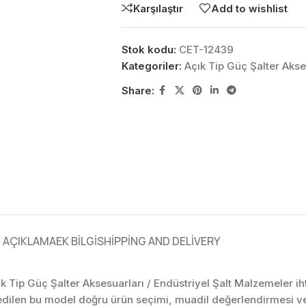
Karşılaştır
Add to wishlist
Stok kodu:
CET-12439
Kategoriler:
Açık Tip Güç Şalter Akse
Share:
AÇIKLAMA
EK BILGI
SHIPPING AND DELIVERY
çık Tip Güç Şalter Aksesuarları / Endüstriyel Şalt Malzemeler ih
edilen bu model doğru ürün seçimi, muadil değerlendirmesi ve