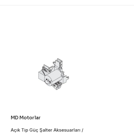
MD Motorlar
MI Mekanik Ki
Açık Tip Güç Şalter Aksesuarları /
Açık Tip Güç Ş