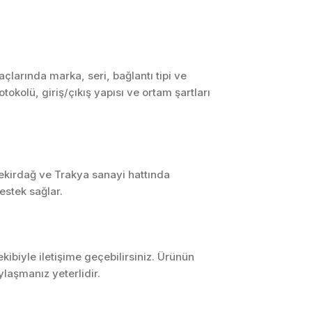
SCADA ve HMI
Sistemleri
Otomasyon Sistemleri
Tasarımı
çlarında marka, seri, bağlantı tipi ve
tokolü, giriş/çıkış yapısı ve ortam şartları
Robotik ve Hareket
Kontrol Sistemleri
Sensör,
Enstrümantasyon ve
Ölçüm Sistemleri
Tekirdağ ve Trakya sanayi hattında
estek sağlar.
ibiyle iletişime geçebilirsiniz. Ürünün
laşmanız yeterlidir.