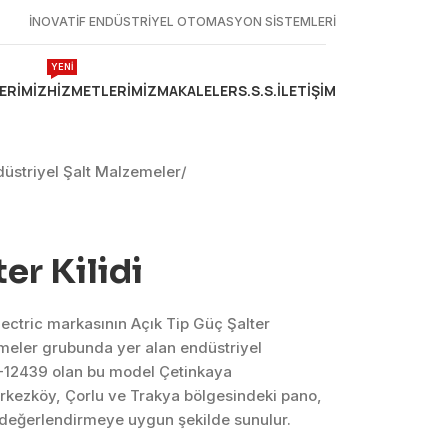
İNOVATİF ENDÜSTRİYEL OTOMASYON SİSTEMLERİ
YENİ
ERIMIZ
HIZMETLERIMIZ
MAKALELER
S.S.S.
İLETIŞIM
düstriyel Şalt Malzemeler
/
ter Kilidi
Electric markasının Açık Tip Güç Şalter
emeler grubunda yer alan endüstriyel
-12439 olan bu model Çetinkaya
erkezköy, Çorlu ve Trakya bölgesindeki pano,
k değerlendirmeye uygun şekilde sunulur.