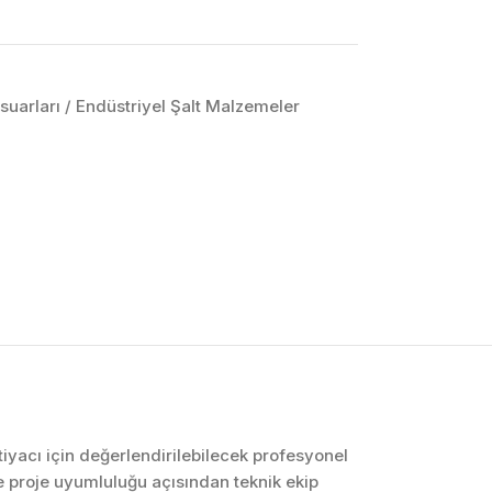
suarları / Endüstriyel Şalt Malzemeler
OTOMASYON VE
KONTROL SISTEMLERI
Endüstriyel Pano
İmalatı
PLC ve Otomasyon
Sistemleri
Makine Otomasyonu
tiyacı için değerlendirilebilecek profesyonel
 proje uyumluluğu açısından teknik ekip
Proses Otomasyonu