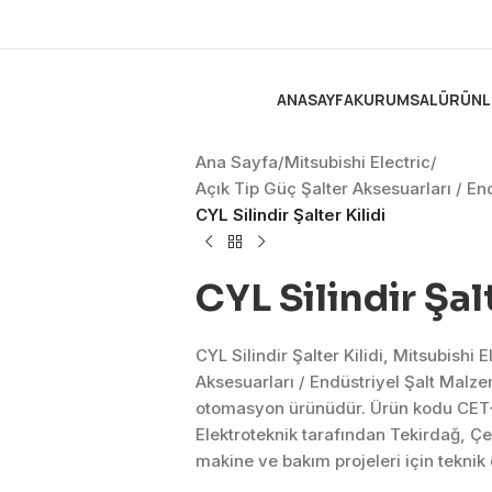
ANASAYFA
KURUMSAL
ÜRÜNL
Ana Sayfa
/
Mitsubishi Electric
/
Açık Tip Güç Şalter Aksesuarları / En
CYL Silindir Şalter Kilidi
CYL Silindir Şal
CYL Silindir Şalter Kilidi, Mitsubishi 
Aksesuarları / Endüstriyel Şalt Malz
otomasyon ürünüdür. Ürün kodu CET
Elektroteknik tarafından Tekirdağ, Ç
makine ve bakım projeleri için tekni