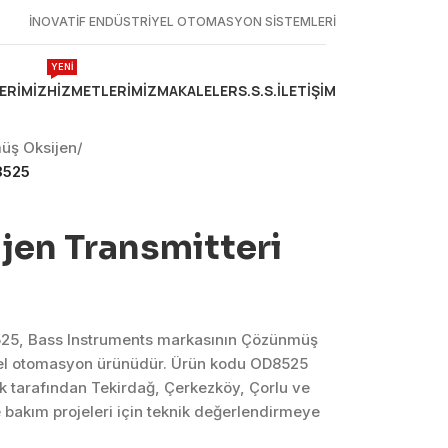
İNOVATİF ENDÜSTRİYEL OTOMASYON SİSTEMLERİ
YENİ
ERIMIZ
HIZMETLERIMIZ
MAKALELER
S.S.S.
İLETIŞIM
üş Oksijen
/
8525
en Transmitteri
525, Bass Instruments markasının Çözünmüş
yel otomasyon ürünüdür. Ürün kodu OD8525
k tarafından Tekirdağ, Çerkezköy, Çorlu ve
bakım projeleri için teknik değerlendirmeye