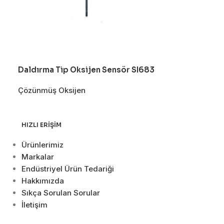
Daldırma Tip Oksijen Sensör SI683
Otm. Galvani
Çözünmüş Oksijen
Çözünmüş Oks
HIZLI ERIŞIM
Ürünlerimiz
Markalar
Endüstriyel Ürün Tedariği
Hakkımızda
Sıkça Sorulan Sorular
İletişim