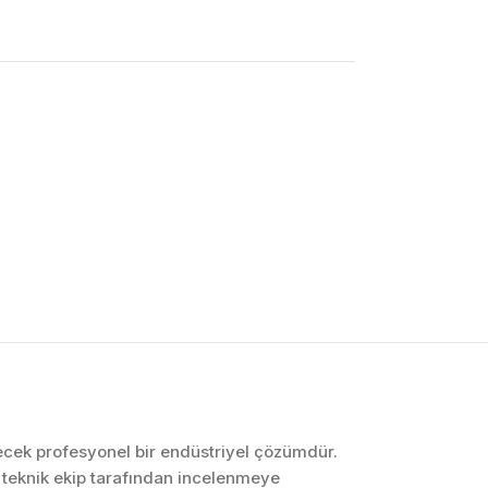
OTOMASYON VE
KONTROL SISTEMLERI
Endüstriyel Pano
İmalatı
PLC ve Otomasyon
Sistemleri
Makine Otomasyonu
lecek profesyonel bir endüstriyel çözümdür.
 teknik ekip tarafından incelenmeye
Proses Otomasyonu