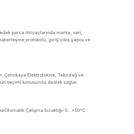
SCADA ve HMI
Sistemleri
Otomasyon Sistemleri
Tasarımı
dek parça ihtiyaçlarında marka, seri,
haberleşme protokolü, giriş/çıkış yapısı ve
Robotik ve Hareket
Kontrol Sistemleri
Sensör,
Enstrümantasyon ve
Ölçüm Sistemleri
r. Çetinkaya Elektroteknik, Tekirdağ ve
ürün seçimi konusunda destek sağlar.
masıOtomatik Çalışma Sıcaklığı-5…+50°C