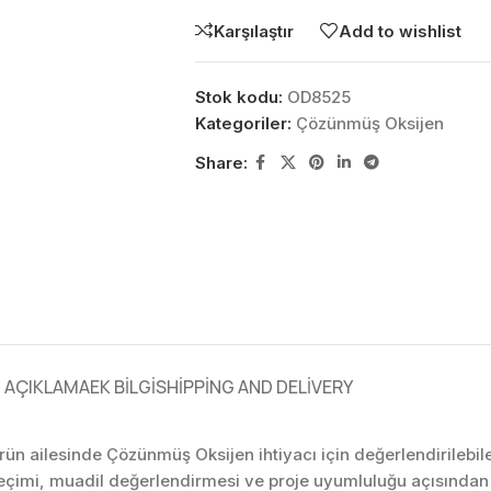
Karşılaştır
Add to wishlist
Stok kodu:
OD8525
Kategoriler:
Çözünmüş Oksijen
Share:
AÇIKLAMA
EK BILGI
SHIPPING AND DELIVERY
rün ailesinde Çözünmüş Oksijen ihtiyacı için değerlendirilebi
eçimi, muadil değerlendirmesi ve proje uyumluluğu açısından