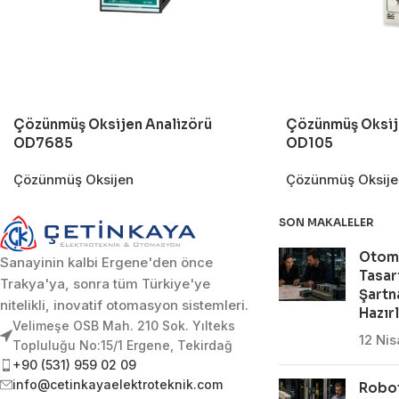
Çözünmüş Oksijen Analizörü
Çözünmüş Oksij
OD7685
OD105
Çözünmüş Oksijen
Çözünmüş Oksije
SON MAKALELER
Otom
Sanayinin kalbi Ergene'den önce
Tasar
Trakya'ya, sonra tüm Türkiye'ye
Şartn
nitelikli, inovatif otomasyon sistemleri.
Hazır
Velimeşe OSB Mah. 210 Sok. Yılteks
12 Ni
Topluluğu No:15/1 Ergene, Tekirdağ
+90 (531) 959 02 09
info@cetinkayaelektroteknik.com
Robot