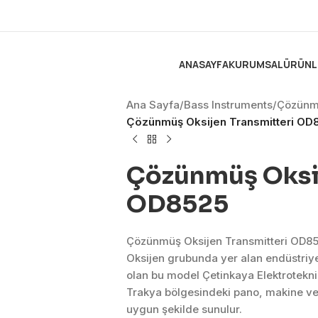
ANASAYFA
KURUMSAL
ÜRÜNL
Ana Sayfa
/
Bass Instruments
/
Çözünm
Çözünmüş Oksijen Transmitteri OD
Çözünmüş Oksij
OD8525
Çözünmüş Oksijen Transmitteri OD8
Oksijen grubunda yer alan endüstri
olan bu model Çetinkaya Elektrotekni
Trakya bölgesindeki pano, makine ve 
uygun şekilde sunulur.