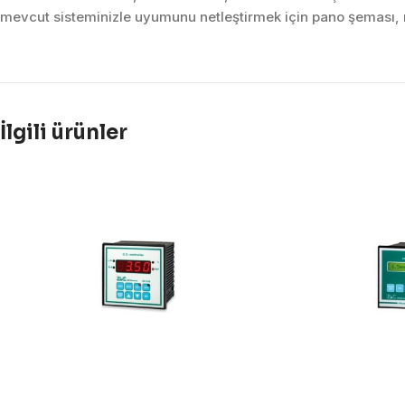
mevcut sisteminizle uyumunu netleştirmek için pano şeması, m
İlgili ürünler