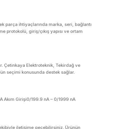
SCADA ve HMI
Sistemleri
Otomasyon Sistemleri
 parça ihtiyaçlarında marka, seri, bağlantı
Tasarımı
me protokolü, giriş/çıkış yapısı ve ortam
Robotik ve Hareket
Kontrol Sistemleri
Sensör,
Enstrümantasyon ve
Ölçüm Sistemleri
r. Çetinkaya Elektroteknik, Tekirdağ ve
ürün seçimi konusunda destek sağlar.
A Akım Girişi0/199.9 nA – 0/1999 nA
ibiyle iletişime geçebilirsiniz. Ürünün