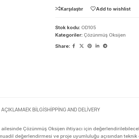
Karşılaştır
Add to wishlist
Stok kodu:
OD105
Kategoriler:
Çözünmüş Oksijen
Share:
AÇIKLAMA
EK BILGI
SHIPPING AND DELIVERY
 ailesinde Çözünmüş Oksijen ihtiyacı için değerlendirilebilec
 muadil değerlendirmesi ve proje uyumluluğu açısından teknik