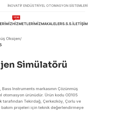
İNOVATİF ENDÜSTRİYEL OTOMASYON SİSTEMLERİ
YENİ
ERIMIZ
HIZMETLERIMIZ
MAKALELER
S.S.S.
İLETIŞIM
üş Oksijen
/
5
jen Simülatörü
, Bass Instruments markasının Çözünmüş
yel otomasyon ürünüdür. Ürün kodu OD105
k tarafından Tekirdağ, Çerkezköy, Çorlu ve
bakım projeleri için teknik değerlendirmeye