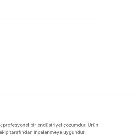
OTOMASYON VE
KONTROL SISTEMLERI
Endüstriyel Pano
İmalatı
PLC ve Otomasyon
Sistemleri
Makine Otomasyonu
ek profesyonel bir endüstriyel çözümdür. Ürün
 ekip tarafından incelenmeye uygundur.
Proses Otomasyonu