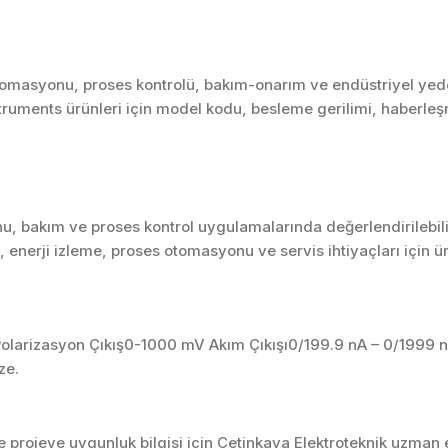
masyonu, proses kontrolü, bakım-onarım ve endüstriyel yedek
nstruments ürünleri için model kodu, besleme gerilimi, haberleş
u, bakım ve proses kontrol uygulamalarında değerlendirilebili
enerji izleme, proses otomasyonu ve servis ihtiyaçları için 
olarizasyon Çıkış0-1000 mV Akım Çıkışı0/199.9 nA – 0/1999 n
ze.
projeye uygunluk bilgisi için Çetinkaya Elektroteknik uzman ek