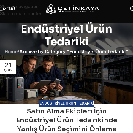
Skip to navigation
MENÜ
Skip to main content
Endüstriyel Ürün
Tedariki
Home
/
Archive by Category "Endüstriyel Ürün Tedariki"
21
ŞUB
ENDÜSTRIYEL ÜRÜN TEDARIKI
Satın Alma Ekipleri İçin
Endüstriyel Ürün Tedarikinde
Yanlış Ürün Seçimini Önleme