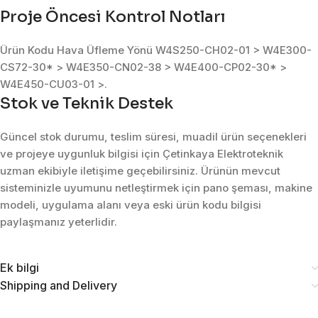
Proje Öncesi Kontrol Notları
Ürün Kodu Hava Üfleme Yönü W4S250-CH02-01 > W4E300-
CS72-30* > W4E350-CN02-38 > W4E400-CP02-30* >
W4E450-CU03-01 >.
Stok ve Teknik Destek
Güncel stok durumu, teslim süresi, muadil ürün seçenekleri
ve projeye uygunluk bilgisi için Çetinkaya Elektroteknik
uzman ekibiyle iletişime geçebilirsiniz. Ürünün mevcut
sisteminizle uyumunu netleştirmek için pano şeması, makine
modeli, uygulama alanı veya eski ürün kodu bilgisi
paylaşmanız yeterlidir.
Ek bilgi
Shipping and Delivery