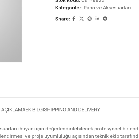
Stok kodu:
CET-9922
Kategoriler:
Pano ve Aksesuarları
Share:
AÇIKLAMA
EK BILGI
SHIPPING AND DELIVERY
uarları ihtiyacı için değerlendirilebilecek profesyonel bir e
rlendirmesi ve proje uyumluluğu açısından teknik ekip tarafı