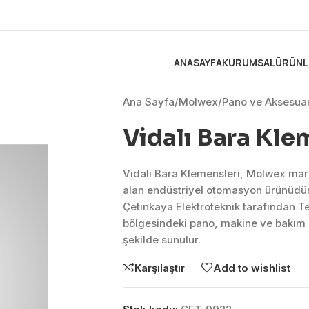
ANASAYFA
KURUMSAL
ÜRÜNL
Ana Sayfa
/
Molwex
/
Pano ve Aksesuar
Vidalı Bara Kle
Vidalı Bara Klemensleri, Molwex mar
alan endüstriyel otomasyon ürünüdü
Çetinkaya Elektroteknik tarafından T
bölgesindeki pano, makine ve bakım 
şekilde sunulur.
Karşılaştır
Add to wishlist