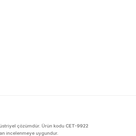
OTOMASYON VE
KONTROL SISTEMLERI
Endüstriyel Pano
İmalatı
PLC ve Otomasyon
Sistemleri
Makine Otomasyonu
ndüstriyel çözümdür. Ürün kodu
CET-9922
ndan incelenmeye uygundur.
Proses Otomasyonu