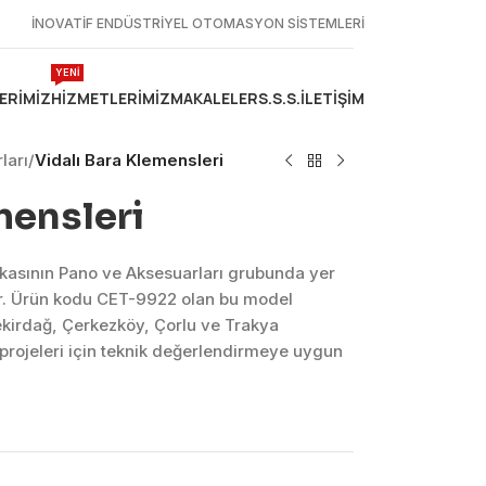
İNOVATİF ENDÜSTRİYEL OTOMASYON SİSTEMLERİ
YENİ
ERIMIZ
HIZMETLERIMIZ
MAKALELER
S.S.S.
İLETIŞIM
ları
/
Vidalı Bara Klemensleri
mensleri
kasının Pano ve Aksesuarları grubunda yer
r. Ürün kodu CET-9922 olan bu model
ekirdağ, Çerkezköy, Çorlu ve Trakya
projeleri için teknik değerlendirmeye uygun