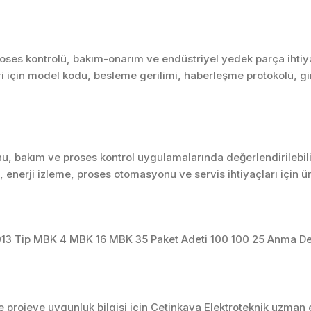
ses kontrolü, bakım-onarım ve endüstriyel yedek parça ihtiyaç
i için model kodu, besleme gerilimi, haberleşme protokolü, giriş
u, bakım ve proses kontrol uygulamalarında değerlendirilebili
enerji izleme, proses otomasyonu ve servis ihtiyaçları için 
13 Tip MBK 4 MBK 16 MBK 35 Paket Adeti 100 100 25 Anma Değe
projeye uygunluk bilgisi için Çetinkaya Elektroteknik uzman ek