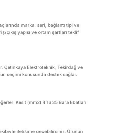
SCADA ve HMI
Sistemleri
Otomasyon Sistemleri
larında marka, seri, bağlantı tipi ve
Tasarımı
/çıkış yapısı ve ortam şartları teklif
Robotik ve Hareket
Kontrol Sistemleri
Sensör,
Enstrümantasyon ve
Ölçüm Sistemleri
r. Çetinkaya Elektroteknik, Tekirdağ ve
ürün seçimi konusunda destek sağlar.
rleri Kesit (mm2) 4 16 35 Bara Ebatları
ibiyle iletişime geçebilirsiniz. Ürünün