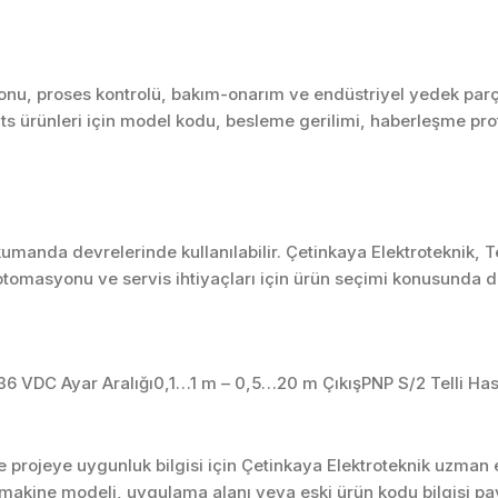
nu, proses kontrolü, bakım-onarım ve endüstriyel yedek parça 
ts ürünleri için model kodu, besleme gerilimi, haberleşme proto
umanda devrelerinde kullanılabilir. Çetinkaya Elektroteknik, 
tomasyonu ve servis ihtiyaçları için ürün seçimi konusunda d
36 VDC Ayar Aralığı0,1…1 m – 0,5…20 m ÇıkışPNP S/2 Telli Has
projeye uygunluk bilgisi için Çetinkaya Elektroteknik uzman ek
akine modeli, uygulama alanı veya eski ürün kodu bilgisi pay