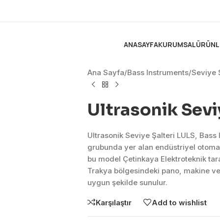
ANASAYFA
KURUMSAL
ÜRÜNL
Ana Sayfa
/
Bass Instruments
/
Seviye Ş
Ultrasonik Sevi
Ultrasonik Seviye Şalteri LULS, Bass 
grubunda yer alan endüstriyel otom
bu model Çetinkaya Elektroteknik tar
Trakya bölgesindeki pano, makine ve 
uygun şekilde sunulur.
Karşılaştır
Add to wishlist