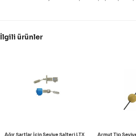
İlgili ürünler
Ağır Şartlar İçin Seviye Şalteri LTX
Armut Tip Seviye