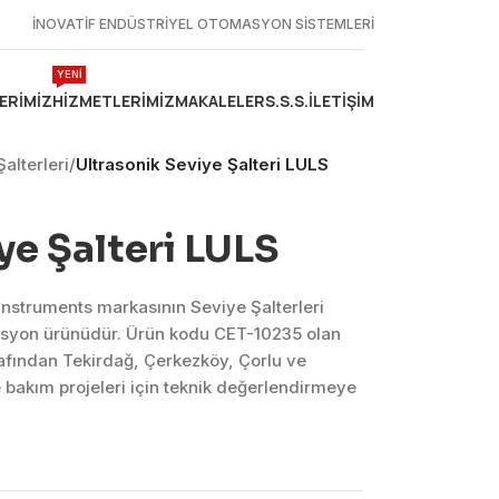
İNOVATİF ENDÜSTRİYEL OTOMASYON SİSTEMLERİ
YENİ
ERIMIZ
HIZMETLERIMIZ
MAKALELER
S.S.S.
İLETIŞIM
alterleri
/
Ultrasonik Seviye Şalteri LULS
ye Şalteri LULS
Instruments markasının Seviye Şalterleri
asyon ürünüdür. Ürün kodu CET-10235 olan
afından Tekirdağ, Çerkezköy, Çorlu ve
bakım projeleri için teknik değerlendirmeye