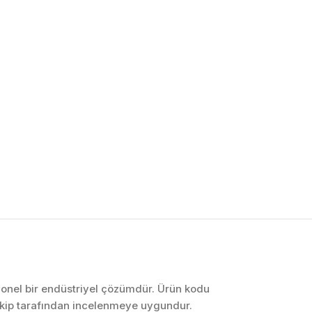
OTOMASYON VE
KONTROL SISTEMLERI
Endüstriyel Pano
İmalatı
PLC ve Otomasyon
Sistemleri
Makine Otomasyonu
syonel bir endüstriyel çözümdür. Ürün kodu
ekip tarafından incelenmeye uygundur.
Proses Otomasyonu