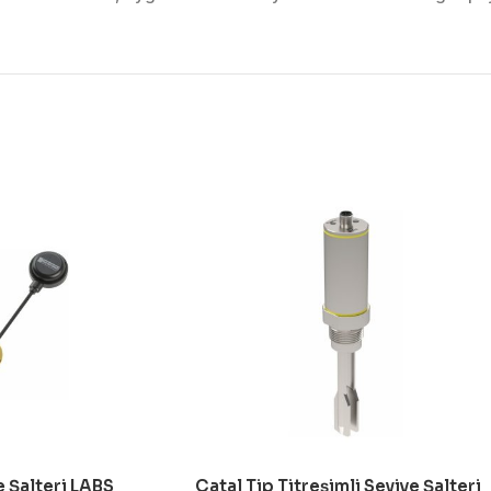
 Şalteri LABS
Çatal Tip Titreşimli Seviye Şalteri