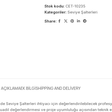
Stok kodu:
CET-10235
Kategoriler:
Seviye Şalterleri
Share:
AÇIKLAMA
EK BILGI
SHIPPING AND DELIVERY
nde Seviye Şalterleri ihtiyacı için değerlendirilebilecek profe
muadil değerlendirmesi ve proje uyumluluğu açısından teknik 