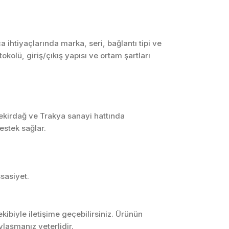
SCADA ve HMI
Sistemleri
Otomasyon Sistemleri
ihtiyaçlarında marka, seri, bağlantı tipi ve
Tasarımı
kolü, giriş/çıkış yapısı ve ortam şartları
Robotik ve Hareket
Kontrol Sistemleri
Sensör,
Enstrümantasyon ve
Ölçüm Sistemleri
Tekirdağ ve Trakya sanayi hattında
estek sağlar.
sasiyet.
ibiyle iletişime geçebilirsiniz. Ürünün
laşmanız yeterlidir.