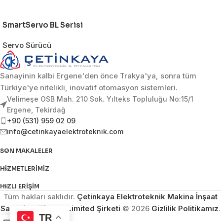
SmartServo BL Serisi
Servo Sürücü
Sanayinin kalbi Ergene'den önce Trakya'ya, sonra tüm
Türkiye'ye nitelikli, inovatif otomasyon sistemleri.
Velimeşe OSB Mah. 210 Sok. Yılteks Topluluğu No:15/1
Ergene, Tekirdağ
+90 (531) 959 02 09
info@cetinkayaelektroteknik.com
SON MAKALELER
HIZMETLERIMIZ
HIZLI ERIŞIM
Tüm hakları saklıdır.
Çetinkaya Elektroteknik Makina İnşaat
Sanayi ve Ticaret Limited Şirketi
© 2026
Gizlilik Politikamız
.
TR