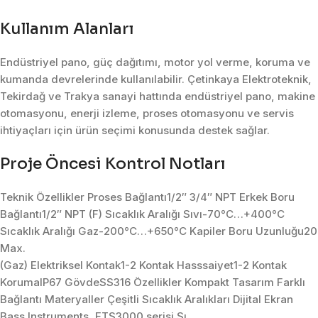
Kullanım Alanları
Endüstriyel pano, güç dağıtımı, motor yol verme, koruma ve
kumanda devrelerinde kullanılabilir. Çetinkaya Elektroteknik,
Tekirdağ ve Trakya sanayi hattında endüstriyel pano, makine
otomasyonu, enerji izleme, proses otomasyonu ve servis
ihtiyaçları için ürün seçimi konusunda destek sağlar.
Proje Öncesi Kontrol Notları
Teknik Özellikler Proses Bağlantı1/2″ 3/4″ NPT Erkek Boru
Bağlantı1/2″ NPT (F) Sıcaklık Aralığı Sıvı-70°C…+400°C
Sıcaklık Aralığı Gaz-200°C…+650°C Kapiler Boru Uzunluğu20
Max.
(Gaz) Elektriksel Kontak1-2 Kontak Hasssaiyet1-2 Kontak
KorumaIP67 GövdeSS316 Özellikler Kompakt Tasarım Farklı
Bağlantı Materyaller Çeşitli Sıcaklık Aralıkları Dijital Ekran
Bass Instruments, ETS3000 serisi Sı.