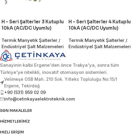
H – Seri Şalterler 3 Kutuplu
H – Seri Şalterler 4 Kutuplu
10kA (AC/DC Uyumlu)
10kA (AC/DC Uyumlu)
Termik Manyetik Şalterler /
Termik Manyetik Şalterler /
Endüstriyel Şalt Malzemeleri
Endüstriyel Şalt Malzemeleri
Sanayinin kalbi Ergene'den önce Trakya'ya, sonra tüm
Türkiye'ye nitelikli, inovatif otomasyon sistemleri.
Velimeşe OSB Mah. 210 Sok. Yılteks Topluluğu No:15/1
Ergene, Tekirdağ
+90 (531) 959 02 09
info@cetinkayaelektroteknik.com
SON MAKALELER
HIZMETLERIMIZ
HIZLI ERIŞIM