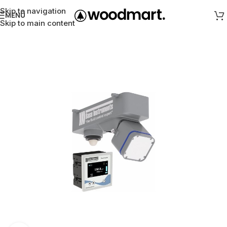
Skip to navigation
MENÜ
Skip to main content