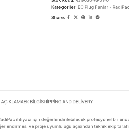
Stok kodu:
R3G630-AP01-01
Kategoriler:
EC Plug Fanlar - RadiPa
Share:
AÇIKLAMA
EK BILGI
SHIPPING AND DELIVERY
RadiPac ihtiyacı için değerlendirilebilecek profesyonel bir e
ğerlendirmesi ve proje uyumluluğu açısından teknik ekip tar