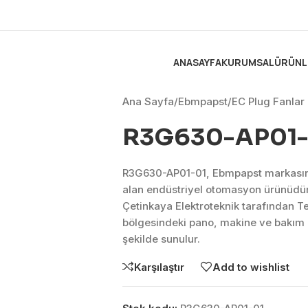
ANASAYFA
KURUMSAL
ÜRÜNL
Ana Sayfa
/
Ebmpapst
/
EC Plug Fanlar
R3G630-AP01-
R3G630-AP01-01, Ebmpapst markasını
alan endüstriyel otomasyon ürünüdü
Çetinkaya Elektroteknik tarafından T
bölgesindeki pano, makine ve bakım 
şekilde sunulur.
Karşılaştır
Add to wishlist