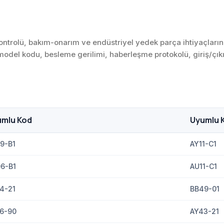
rolü, bakım-onarım ve endüstriyel yedek parça ihtiyaçlarında
 model kodu, besleme gerilimi, haberleşme protokolü, giriş/çıkı
umlu Kod
Uyumlu 
9-B1
AY11-C1
6-B1
AU11-C1
4-21
BB49-01
6-90
AY43-21