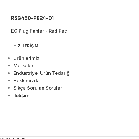
R3G450-PB24-01
R3G500-PB3
EC Plug Fanlar - RadiPac
EC Plug Fanlar
HIZLI ERIŞIM
Ürünlerimiz
Markalar
Endüstriyel Ürün Tedariği
Hakkımızda
Sıkça Sorulan Sorular
İletişim