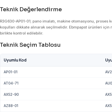
Teknik Değerlendirme
R3G630-AP01-01; pano imalatı, makine otomasyonu, proses kont
koşulları dikkate alınarak seçilmelidir. Ebmpapst ürünleri için
birlikte kontrol edilebilir.
Teknik Seçim Tablosu
Uyumlu Kod
Uy
AP01-01
AV2
AT04-71
AU0
AX52-90
AX5
AZ88-01
AX5