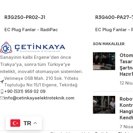
R3G250-PR02-J1
R3G400-PA27-
EC Plug Fanlar - RadiPac
EC Plug Fanlar - 
SON MAKALELER
Otom
Sanayinin kalbi Ergene'den önce
Tasar
Trakya'ya, sonra tüm Türkiye'ye
Şartn
nitelikli, inovatif otomasyon sistemleri.
Hazır
Velimeşe OSB Mah. 210 Sok. Yılteks
12 Ni
Topluluğu No:15/1 Ergene, Tekirdağ
+90 (531) 959 02 09
info@cetinkayaelektroteknik.com
Robot
Kontr
Hangi
Kendi
TR
7 Nis