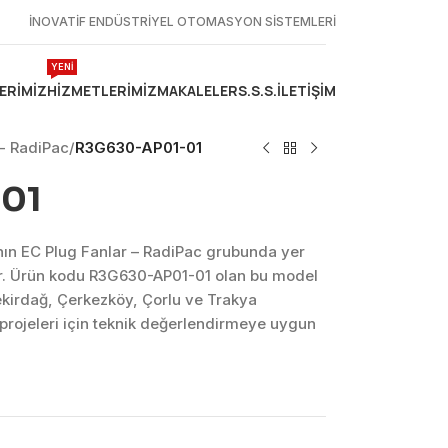
İNOVATİF ENDÜSTRİYEL OTOMASYON SİSTEMLERİ
YENİ
ERIMIZ
HIZMETLERIMIZ
MAKALELER
S.S.S.
İLETIŞIM
 - RadiPac
/
R3G630-AP01-01
01
n EC Plug Fanlar – RadiPac grubunda yer
r. Ürün kodu R3G630-AP01-01 olan bu model
ekirdağ, Çerkezköy, Çorlu ve Trakya
projeleri için teknik değerlendirmeye uygun