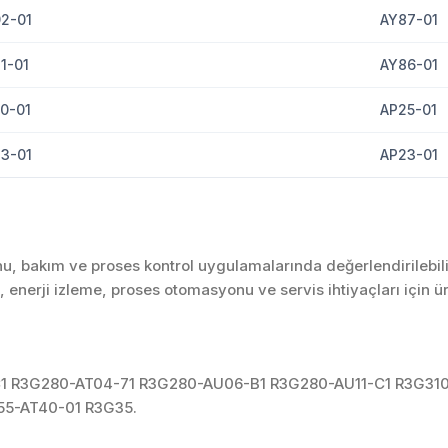
2-01
AY87-01
1-01
AY86-01
0-01
AP25-01
3-01
AP23-01
u, bakım ve proses kontrol uygulamalarında değerlendirilebili
enerji izleme, proses otomasyonu ve servis ihtiyaçları için 
C1 R3G280-AT04-71 R3G280-AU06-B1 R3G280-AU11-C1 R3G31
55-AT40-01 R3G35.