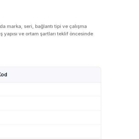
SCADA ve HMI
Sistemleri
Otomasyon Sistemleri
 marka, seri, bağlantı tipi ve çalışma
Tasarımı
ş yapısı ve ortam şartları teklif öncesinde
Robotik ve Hareket
Kontrol Sistemleri
Sensör,
Enstrümantasyon ve
Ölçüm Sistemleri
Kod