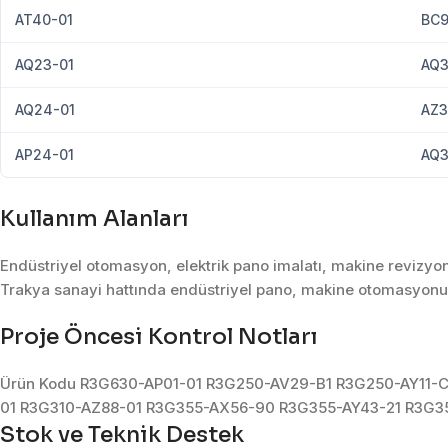
AT40-01
BC9
AQ23-01
AQ3
AQ24-01
AZ3
AP24-01
AQ3
Kullanım Alanları
Endüstriyel otomasyon, elektrik pano imalatı, makine revizyon
Trakya sanayi hattında endüstriyel pano, makine otomasyonu, 
Proje Öncesi Kontrol Notları
Ürün Kodu R3G630-AP01-01 R3G250-AV29-B1 R3G250-AY11-
01 R3G310-AZ88-01 R3G355-AX56-90 R3G355-AY43-21 R3G3
Stok ve Teknik Destek