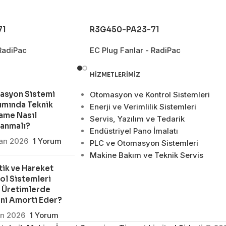
71
R3G450-PA23-71
RadiPac
EC Plug Fanlar - RadiPac
HIZMETLERIMIZ
asyon Sistemi
Otomasyon ve Kontrol Sistemleri
ımında Teknik
Enerji ve Verimlilik Sistemleri
ame Nasıl
Servis, Yazılım ve Tedarik
lanmalı?
Endüstriyel Pano İmalatı
san 2026
1 Yorum
PLC ve Otomasyon Sistemleri
Makine Bakım ve Teknik Servis
ik ve Hareket
ol Sistemleri
 Üretimlerde
ni Amorti Eder?
an 2026
1 Yorum