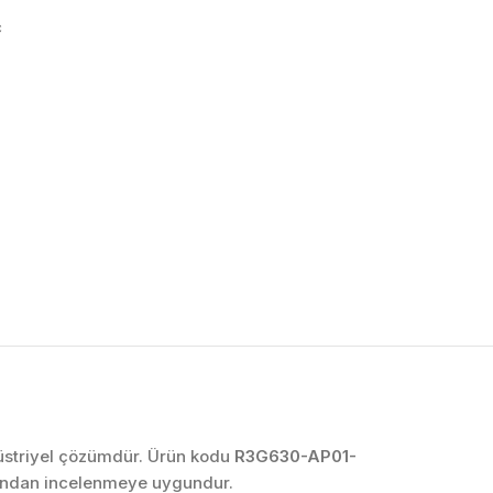
c
OTOMASYON VE
KONTROL SISTEMLERI
Endüstriyel Pano
İmalatı
PLC ve Otomasyon
Sistemleri
Makine Otomasyonu
ndüstriyel çözümdür. Ürün kodu
R3G630-AP01-
afından incelenmeye uygundur.
Proses Otomasyonu