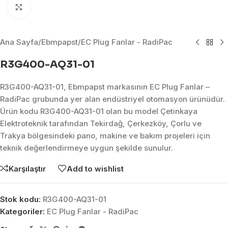
Click to enlarge
Ana Sayfa
/
Ebmpapst
/
EC Plug Fanlar - RadiPac
R3G400-AQ31-01
R3G400-AQ31-01, Ebmpapst markasının EC Plug Fanlar –
RadiPac grubunda yer alan endüstriyel otomasyon ürünüdür.
Ürün kodu R3G400-AQ31-01 olan bu model Çetinkaya
Elektroteknik tarafından Tekirdağ, Çerkezköy, Çorlu ve
Trakya bölgesindeki pano, makine ve bakım projeleri için
teknik değerlendirmeye uygun şekilde sunulur.
Karşılaştır
Add to wishlist
Stok kodu:
R3G400-AQ31-01
Kategoriler:
EC Plug Fanlar - RadiPac