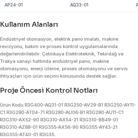
AP24-01
AQ33-01
Kullanım Alanları
Endüstriyel otomasyon, elektrik pano imalatı, makine
revizyonu, bakım ve proses kontrol uygulamalarında
değerlendirilebilir. Çetinkaya Elektroteknik, Tekirdağ ve
Trakya sanayi hattında endüstriyel pano, makine
otomasyonu, enerji izleme, proses otomasyonu ve servis
ihtiyaçları için ürün seçimi konusunda destek sağlar.
Proje Öncesi Kontrol Notları
Ürün Kodu R3G400-AQ31-01 R3G250-AV29-B1 R3G250-AY11-
C1 R3G280-AT04-71 R3G280-AU06-B1 R3G280-AU11-C1
R3G310-AX52-90 R3G310-AX54-21 R3G310-BB49-01
R3G310-AZ88-01 R3G355-AX56-90 R3G355-AY43-21
R3G355-AT40-01 R3G35.