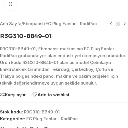
Click to enlarge
Ana Sayfa
/
Ebmpapst
/
EC Plug Fanlar - RadiPac
R3G310-BB49-01
R3G310-BB49-01, Ebmpapst markasının EC Plug Fanlar –
RadiPac grubunda yer alan endüstriyel otomasyon ürünüdür.
Ürün kodu R3G310-BB49-01 olan bu model Çetinkaya
Elektroteknik tarafından Tekirdağ, Çerkezköy, Çorlu ve
Trakya bölgesindeki pano, makine ve bakım projeleri için
teknik değerlendirmeye uygun şekilde sunulur.
Karşılaştır
Add to wishlist
Stok kodu:
R3G310-BB49-01
Kategoriler:
EC Plug Fanlar - RadiPac