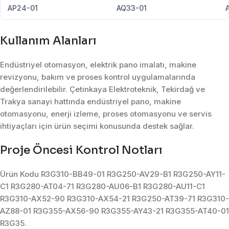
AP24-01
AQ33-01
Kullanım Alanları
Endüstriyel otomasyon, elektrik pano imalatı, makine
revizyonu, bakım ve proses kontrol uygulamalarında
değerlendirilebilir. Çetinkaya Elektroteknik, Tekirdağ ve
Trakya sanayi hattında endüstriyel pano, makine
otomasyonu, enerji izleme, proses otomasyonu ve servis
ihtiyaçları için ürün seçimi konusunda destek sağlar.
Proje Öncesi Kontrol Notları
Ürün Kodu R3G310-BB49-01 R3G250-AV29-B1 R3G250-AY11-
C1 R3G280-AT04-71 R3G280-AU06-B1 R3G280-AU11-C1
R3G310-AX52-90 R3G310-AX54-21 R3G250-AT39-71 R3G310-
AZ88-01 R3G355-AX56-90 R3G355-AY43-21 R3G355-AT40-01
R3G35.