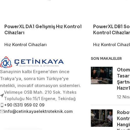
PowerXL DA1 Gelişmiş Hız Kontrol
PowerXL DB1 Soğ
Cihazları
Kontrol Cihazlar
Hız Kontrol Cihazları
Hız Kontrol Cihazl
SON MAKALELER
Otom
Sanayinin kalbi Ergene'den önce
Tasar
Trakya'ya, sonra tüm Türkiye'ye
Şartn
nitelikli, inovatif otomasyon sistemleri.
Hazır
Velimeşe OSB Mah. 210 Sok. Yılteks
12 Ni
Topluluğu No:15/1 Ergene, Tekirdağ
+90 (531) 959 02 09
info@cetinkayaelektroteknik.com
Robot
Kontr
Hangi