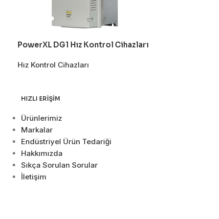
PowerXL DG1 Hız Kontrol Cihazları
PowerXL DM1 H
Hız Kontrol Cihazları
Hız Kontrol Cih
HIZLI ERIŞIM
Ürünlerimiz
Markalar
Endüstriyel Ürün Tedariği
Hakkımızda
Sıkça Sorulan Sorular
İletişim