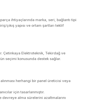
SCADA ve HMI
Sistemleri
Otomasyon Sistemleri
rça ihtiyaçlarında marka, seri, bağlantı tipi
Tasarımı
ş/çıkış yapısı ve ortam şartları teklif
Robotik ve Hareket
Kontrol Sistemleri
Sensör,
Enstrümantasyon ve
Ölçüm Sistemleri
r. Çetinkaya Elektroteknik, Tekirdağ ve
ürün seçimi konusunda destek sağlar.
ınması herhangi bir panel üreticisi veya
ıcılar için tasarlanmıştır.
ve devreye alma sürelerini azaltmalarını