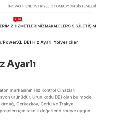
İNOVATİF ENDÜSTRİYEL OTOMASYON SİSTEMLERİ
YENİ
ERIMIZ
HIZMETLERIMIZ
MAKALELER
S.S.S.
İLETIŞIM
ı
/
PowerXL DE1 Hız Ayarlı Yolvericiler
 Ayarlı
Eaton markasının Hız Kontrol Cihazları
syon ürünüdür. Ürün kodu DE1 olan bu model
ekirdağ, Çerkezköy, Çorlu ve Trakya
projeleri için teknik değerlendirmeye uygun