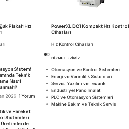
uk Plakalı Hız
PowerXL DC1 Kompakt Hız Kontrol
ı
Cihazları
arı
Hız Kontrol Cihazları
HIZMETLERIMIZ
asyon Sistemi
Otomasyon ve Kontrol Sistemleri
ımında Teknik
Enerji ve Verimlilik Sistemleri
ame Nasıl
Servis, Yazılım ve Tedarik
lanmalı?
Endüstriyel Pano İmalatı
san 2026
1 Yorum
PLC ve Otomasyon Sistemleri
Makine Bakım ve Teknik Servis
ik ve Hareket
ol Sistemleri
 Üretimlerde