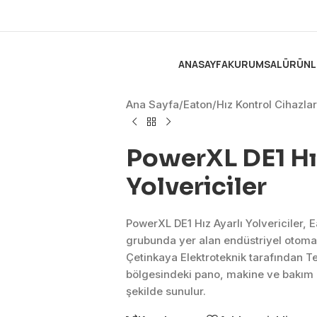
ANASAYFA
KURUMSAL
ÜRÜNL
Ana Sayfa
/
Eaton
/
Hız Kontrol Cihazlar
PowerXL DE1 Hız
Yolvericiler
PowerXL DE1 Hız Ayarlı Yolvericiler, 
grubunda yer alan endüstriyel otoma
Çetinkaya Elektroteknik tarafından T
bölgesindeki pano, makine ve bakım 
şekilde sunulur.