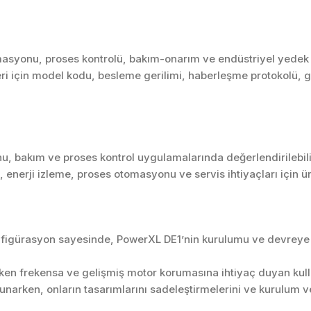
masyonu, proses kontrolü, bakım-onarım ve endüstriyel yedek pa
ri için model kodu, besleme gerilimi, haberleşme protokolü, giri
u, bakım ve proses kontrol uygulamalarında değerlendirilebili
enerji izleme, proses otomasyonu ve servis ihtiyaçları için 
figürasyon sayesinde, PowerXL DE1’nin kurulumu ve devreye al
en frekensa ve gelişmiş motor korumasına ihtiyaç duyan kullan
 sunarken, onların tasarımlarını sadeleştirmelerini ve kurulum 