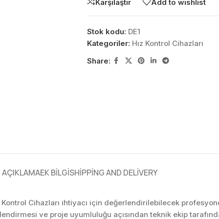
Karşılaştır
Add to wishlist
Stok kodu:
DE1
Kategoriler:
Hız Kontrol Cihazları
Share:
AÇIKLAMA
EK BILGI
SHIPPING AND DELIVERY
z Kontrol Cihazları ihtiyacı için değerlendirilebilecek profesy
rlendirmesi ve proje uyumluluğu açısından teknik ekip tarafı