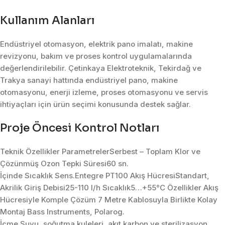
Kullanım Alanları
Endüstriyel otomasyon, elektrik pano imalatı, makine
revizyonu, bakım ve proses kontrol uygulamalarında
değerlendirilebilir. Çetinkaya Elektroteknik, Tekirdağ ve
Trakya sanayi hattında endüstriyel pano, makine
otomasyonu, enerji izleme, proses otomasyonu ve servis
ihtiyaçları için ürün seçimi konusunda destek sağlar.
Proje Öncesi Kontrol Notları
Teknik Özellikler ParametrelerSerbest – Toplam Klor ve
Çözünmüş Ozon Tepki Süresi60 sn.
İçinde Sıcaklık Sens.Entegre PT100 Akış HücresiStandart,
Akrilik Giriş Debisi25-110 l/h Sıcaklık5…+55°C Özellikler Akış
Hücresiyle Komple Çözüm 7 Metre Kablosuyla Birlikte Kolay
Montaj Bass Instruments, Polarog.
İçme Suyu, soğutma kuleleri, akıt karbon ve sterilizasyon