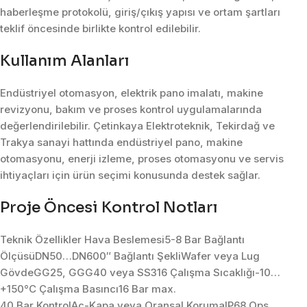
haberleşme protokolü, giriş/çıkış yapısı ve ortam şartları
teklif öncesinde birlikte kontrol edilebilir.
Kullanım Alanları
Endüstriyel otomasyon, elektrik pano imalatı, makine
revizyonu, bakım ve proses kontrol uygulamalarında
değerlendirilebilir. Çetinkaya Elektroteknik, Tekirdağ ve
Trakya sanayi hattında endüstriyel pano, makine
otomasyonu, enerji izleme, proses otomasyonu ve servis
ihtiyaçları için ürün seçimi konusunda destek sağlar.
Proje Öncesi Kontrol Notları
Teknik Özellikler Hava Beslemesi5-8 Bar Bağlantı
ÖlçüsüDN50…DN600″ Bağlantı ŞekliWafer veya Lug
GövdeGG25, GGG40 veya SS316 Çalışma Sıcaklığı-10…
+150°C Çalışma Basıncı16 Bar max.
40 Bar KontrolAç-Kapa veya Oransal KorumaIP68 Ops.