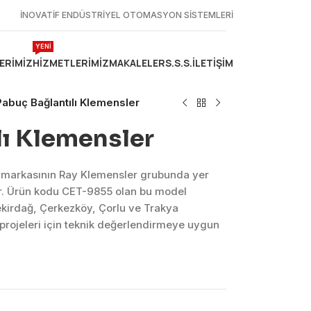
İNOVATİF ENDÜSTRİYEL OTOMASYON SİSTEMLERİ
YENİ
ERIMIZ
HIZMETLERIMIZ
MAKALELER
S.S.S.
İLETIŞIM
Pabuç Bağlantılı Klemensler
lı Klemensler
x markasının Ray Klemensler grubunda yer
r. Ürün kodu CET-9855 olan bu model
ekirdağ, Çerkezköy, Çorlu ve Trakya
projeleri için teknik değerlendirmeye uygun