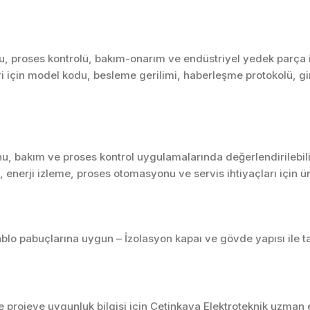
 proses kontrolü, bakım-onarım ve endüstriyel yedek parça iht
i için model kodu, besleme gerilimi, haberleşme protokolü, giriş
u, bakım ve proses kontrol uygulamalarında değerlendirilebili
enerji izleme, proses otomasyonu ve servis ihtiyaçları için 
ablo pabuçlarına uygun – İzolasyon kapaı ve gövde yapısı ile t
projeye uygunluk bilgisi için Çetinkaya Elektroteknik uzman ek