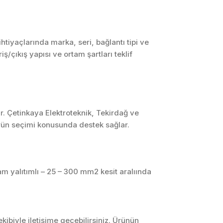
SCADA ve HMI
Sistemleri
Otomasyon Sistemleri
iyaçlarında marka, seri, bağlantı tipi ve
Tasarımı
/çıkış yapısı ve ortam şartları teklif
Robotik ve Hareket
Kontrol Sistemleri
Sensör,
Enstrümantasyon ve
Ölçüm Sistemleri
r. Çetinkaya Elektroteknik, Tekirdağ ve
ürün seçimi konusunda destek sağlar.
am yalıtımlı – 25 – 300 mm2 kesit aralıında
ibiyle iletişime geçebilirsiniz. Ürünün