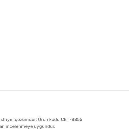
OTOMASYON VE
KONTROL SISTEMLERI
Endüstriyel Pano
İmalatı
PLC ve Otomasyon
Sistemleri
Makine Otomasyonu
düstriyel çözümdür. Ürün kodu
CET-9855
ndan incelenmeye uygundur.
Proses Otomasyonu