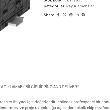
Stok kodu:
CET-9855
Kategoriler:
Ray Klemensler
Share:
AÇIKLAMA
EK BILGI
SHIPPING AND DELIVERY
ensler ihtiyacı için değerlendirilebilecek profesyonel bir en
rlendirmesi ve proje uyumluluğu açısından teknik ekip tarafı