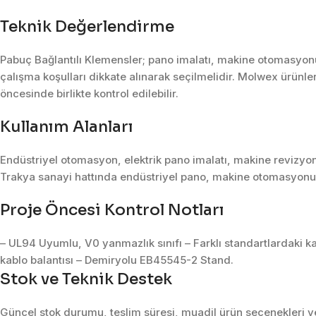
Teknik Değerlendirme
Pabuç Bağlantılı Klemensler; pano imalatı, makine otomasyonu,
çalışma koşulları dikkate alınarak seçilmelidir. Molwex ürünler
öncesinde birlikte kontrol edilebilir.
Kullanım Alanları
Endüstriyel otomasyon, elektrik pano imalatı, makine revizyon
Trakya sanayi hattında endüstriyel pano, makine otomasyonu, 
Proje Öncesi Kontrol Notları
– UL94 Uyumlu, V0 yanmazlık sınıfı – Farklı standartlardaki k
kablo balantısı – Demiryolu EB45545-2 Stand.
Stok ve Teknik Destek
Güncel stok durumu, teslim süresi, muadil ürün seçenekleri ve 