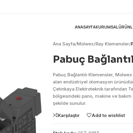
ANASAYFA
KURUMSAL
ÜRÜNL
Ana Sayfa
/
Molwex
/
Ray Klemensler
/
Pabuç Bağlantı
Pabuç Bağlantılı Klemensler, Molwe
alan endüstriyel otomasyon ürünüdü
Çetinkaya Elektroteknik tarafından T
bölgesindeki pano, makine ve bakım 
şekilde sunulur.
Karşılaştır
Add to wishlist