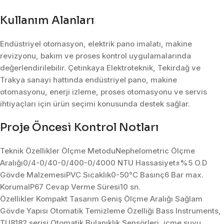
Kullanım Alanları
Endüstriyel otomasyon, elektrik pano imalatı, makine
revizyonu, bakım ve proses kontrol uygulamalarında
değerlendirilebilir. Çetinkaya Elektroteknik, Tekirdağ ve
Trakya sanayi hattında endüstriyel pano, makine
otomasyonu, enerji izleme, proses otomasyonu ve servis
ihtiyaçları için ürün seçimi konusunda destek sağlar.
Proje Öncesi Kontrol Notları
Teknik Özellikler Ölçme MetoduNephelometric Ölçme
Aralığı0/4-0/40-0/400-0/4000 NTU Hassasiyet±%5 O.D
Gövde MalzemesiPVC Sıcaklık0-50°C Basınç6 Bar max.
KorumaIP67 Cevap Verme Süresi10 sn.
Özellikler Kompakt Tasarım Geniş Ölçme Aralığı Sağlam
Gövde Yapısı Otomatik Temizleme Özelliği Bass Instruments,
TU8182 serisi Otomatik Bulanıklık Sensörleri, içme suyu