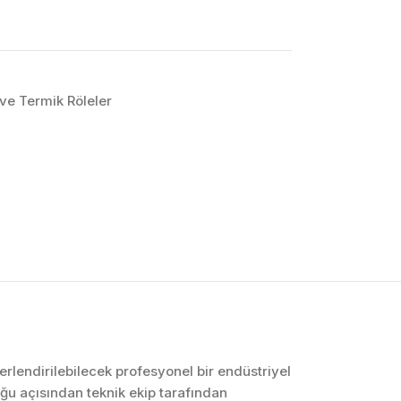
ve Termik Röleler
OTOMASYON VE
KONTROL SISTEMLERI
Endüstriyel Pano
İmalatı
PLC ve Otomasyon
Sistemleri
Makine Otomasyonu
erlendirilebilecek profesyonel bir endüstriyel
ğu açısından teknik ekip tarafından
Proses Otomasyonu