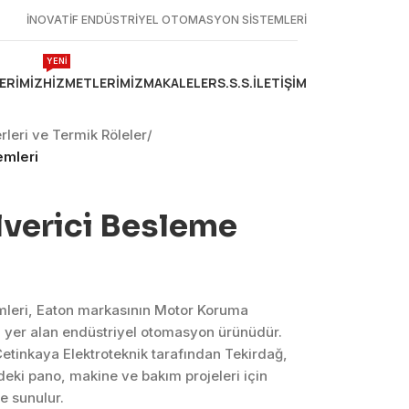
İNOVATİF ENDÜSTRİYEL OTOMASYON SİSTEMLERİ
YENİ
ERIMIZ
HIZMETLERIMIZ
MAKALELER
S.S.S.
İLETIŞIM
leri ve Termik Röleler
/
emleri
verici Besleme
mleri, Eaton markasının Motor Koruma
a yer alan endüstriyel otomasyon ürünüdür.
tinkaya Elektroteknik tarafından Tekirdağ,
eki pano, makine ve bakım projeleri için
e sunulur.