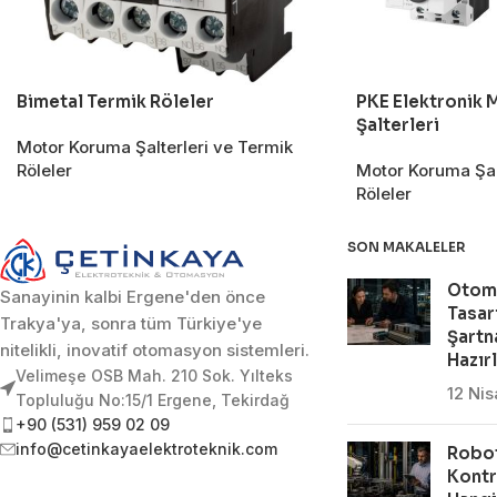
Bimetal Termik Röleler
PKE Elektronik
Şalterleri
Motor Koruma Şalterleri ve Termik
Röleler
Motor Koruma Şal
Röleler
SON MAKALELER
Otom
Sanayinin kalbi Ergene'den önce
Tasar
Trakya'ya, sonra tüm Türkiye'ye
Şartn
nitelikli, inovatif otomasyon sistemleri.
Hazır
Velimeşe OSB Mah. 210 Sok. Yılteks
12 Ni
Topluluğu No:15/1 Ergene, Tekirdağ
+90 (531) 959 02 09
info@cetinkayaelektroteknik.com
Robot
Kontr