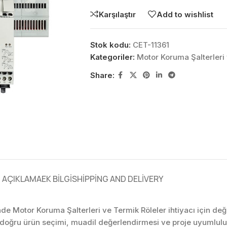
Karşılaştır
Add to wishlist
Stok kodu:
CET-11361
Kategoriler:
Motor Koruma Şalterleri 
Share:
AÇIKLAMA
EK BILGI
SHIPPING AND DELIVERY
nde Motor Koruma Şalterleri ve Termik Röleler ihtiyacı için değ
 doğru ürün seçimi, muadil değerlendirmesi ve proje uyumlulu