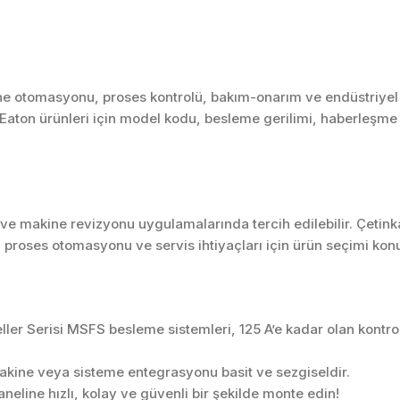
ne otomasyonu, proses kontrolü, bakım-onarım ve endüstriyel 
. Eaton ürünleri için model kodu, besleme gerilimi, haberleşme p
r ve makine revizyonu uygulamalarında tercih edilebilir. Çetin
 proses otomasyonu ve servis ihtiyaçları için ürün seçimi kon
ler Serisi MSFS besleme sistemleri, 125 A’e kadar olan kontrol
akine veya sisteme entegrasyonu basit ve sezgiseldir.
neline hızlı, kolay ve güvenli bir şekilde monte edin!