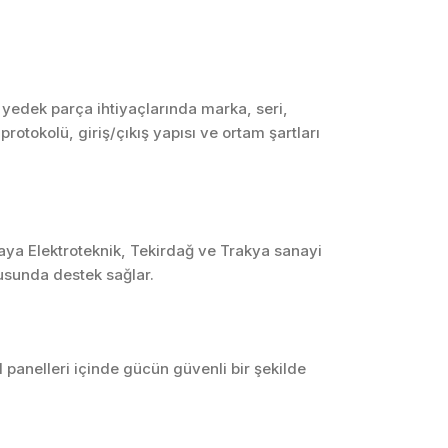
SCADA ve HMI
Sistemleri
Otomasyon Sistemleri
Tasarımı
yedek parça ihtiyaçlarında marka, seri,
rotokolü, giriş/çıkış yapısı ve ortam şartları
Robotik ve Hareket
Kontrol Sistemleri
Sensör,
Enstrümantasyon ve
Ölçüm Sistemleri
kaya Elektroteknik, Tekirdağ ve Trakya sanayi
usunda destek sağlar.
 panelleri içinde gücün güvenli bir şekilde