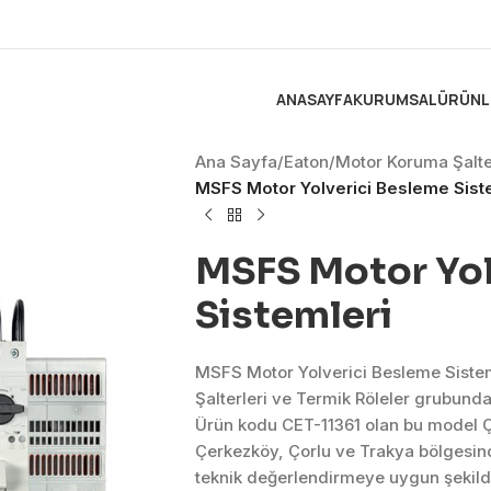
ANASAYFA
KURUMSAL
ÜRÜNL
Ana Sayfa
/
Eaton
/
Motor Koruma Şalter
MSFS Motor Yolverici Besleme Sist
MSFS Motor Yol
Sistemleri
MSFS Motor Yolverici Besleme Siste
Şalterleri ve Termik Röleler grubund
Ürün kodu CET-11361 olan bu model Çe
Çerkezköy, Çorlu ve Trakya bölgesind
teknik değerlendirmeye uygun şekild