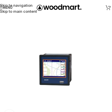
Skip to navigation
MENÜ
Skip to main content