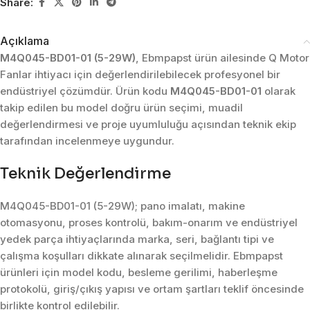
Share:
Açıklama
M4Q045-BD01-01 (5-29W)
, Ebmpapst ürün ailesinde Q Motor
Fanlar ihtiyacı için değerlendirilebilecek profesyonel bir
endüstriyel çözümdür. Ürün kodu
M4Q045-BD01-01
olarak
takip edilen bu model doğru ürün seçimi, muadil
değerlendirmesi ve proje uyumluluğu açısından teknik ekip
tarafından incelenmeye uygundur.
Teknik Değerlendirme
M4Q045-BD01-01 (5-29W); pano imalatı, makine
otomasyonu, proses kontrolü, bakım-onarım ve endüstriyel
yedek parça ihtiyaçlarında marka, seri, bağlantı tipi ve
çalışma koşulları dikkate alınarak seçilmelidir. Ebmpapst
ürünleri için model kodu, besleme gerilimi, haberleşme
protokolü, giriş/çıkış yapısı ve ortam şartları teklif öncesinde
birlikte kontrol edilebilir.