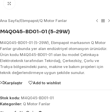
Click to enlarge
Ana Sayfa
/
Ebmpapst
/
Q Motor Fanlar
M4Q045-BD01-01 (5-29W)
M4Q045-BD01-01 (5-29W), Ebmpapst markasının Q Motor
Fanlar grubunda yer alan endüstriyel otomasyon ürünüdür.
Ürün kodu M4Q045-BD01-01 olan bu model Çetinkaya
Elektroteknik tarafından Tekirdağ, Çerkezköy, Çorlu ve
Trakya bölgesindeki pano, makine ve bakım projeleri için
teknik değerlendirmeye uygun şekilde sunulur.
Karşılaştır
Add to wishlist
Stok kodu:
M4Q045-BD01-01
Kategoriler:
Q Motor Fanlar