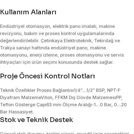
Kullanım Alanları
Endüstriyel otomasyon, elektrik pano imalatı, makine
revizyonu, bakım ve proses kontrol uygulamalarında
değerlendirilebilir. Çetinkaya Elektroteknik, Tekirdağ ve
Trakya sanayi hattında endüstriyel pano, makine
otomasyonu, enerji izleme, proses otomasyonu ve servis
ihtiyaçları için ürün seçimi konusunda destek sağlar.
Proje Öncesi Kontrol Notları
Teknik Özellikler Proses Bağlantısı1/4″…1/2″ BSP, NPT-F
Diyafram MalzemeViton, FFKM Dış Gövde MalzemesiPP,
Teflon Gösterge Çapı63 mm Ölçme Aralığı-1…0 Bar, 0…20
Bar Hassasiyet.
Stok ve Teknik Destek
Güncel stok durumu, teslim süresi, muadil ürün seçenekleri