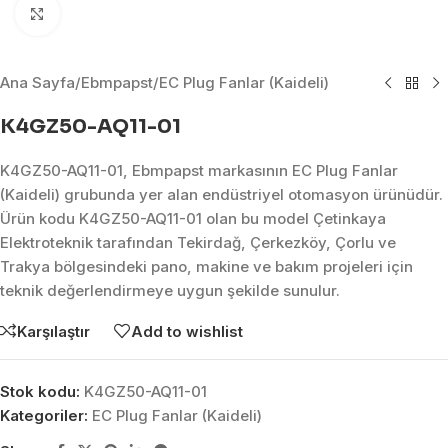
Click to enlarge
Ana Sayfa
/
Ebmpapst
/
EC Plug Fanlar (Kaideli)
K4GZ50-AQ11-01
K4GZ50-AQ11-01, Ebmpapst markasının EC Plug Fanlar
(Kaideli) grubunda yer alan endüstriyel otomasyon ürünüdür.
Ürün kodu K4GZ50-AQ11-01 olan bu model Çetinkaya
Elektroteknik tarafından Tekirdağ, Çerkezköy, Çorlu ve
Trakya bölgesindeki pano, makine ve bakım projeleri için
teknik değerlendirmeye uygun şekilde sunulur.
Karşılaştır
Add to wishlist
Stok kodu:
K4GZ50-AQ11-01
Kategoriler:
EC Plug Fanlar (Kaideli)