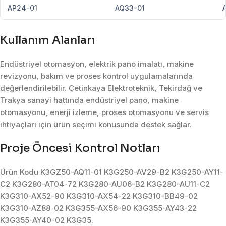
AP24-01
AQ33-01
Kullanım Alanları
Endüstriyel otomasyon, elektrik pano imalatı, makine
revizyonu, bakım ve proses kontrol uygulamalarında
değerlendirilebilir. Çetinkaya Elektroteknik, Tekirdağ ve
Trakya sanayi hattında endüstriyel pano, makine
otomasyonu, enerji izleme, proses otomasyonu ve servis
ihtiyaçları için ürün seçimi konusunda destek sağlar.
Proje Öncesi Kontrol Notları
Ürün Kodu K3GZ50-AQ11-01 K3G250-AV29-B2 K3G250-AY11-
C2 K3G280-AT04-72 K3G280-AU06-B2 K3G280-AU11-C2
K3G310-AX52-90 K3G310-AX54-22 K3G310-BB49-02
K3G310-AZ88-02 K3G355-AX56-90 K3G355-AY43-22
K3G355-AY40-02 K3G35.