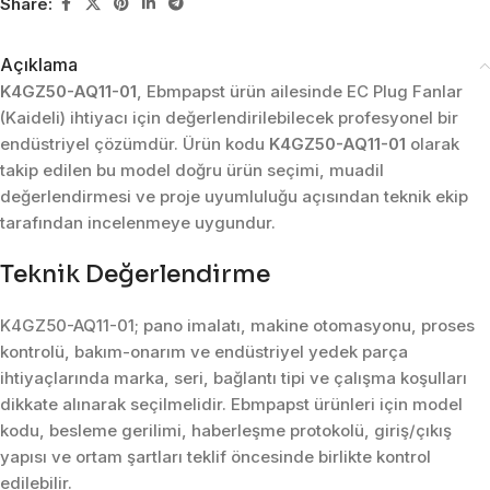
Share:
Açıklama
K4GZ50-AQ11-01
, Ebmpapst ürün ailesinde EC Plug Fanlar
(Kaideli) ihtiyacı için değerlendirilebilecek profesyonel bir
endüstriyel çözümdür. Ürün kodu
K4GZ50-AQ11-01
olarak
takip edilen bu model doğru ürün seçimi, muadil
değerlendirmesi ve proje uyumluluğu açısından teknik ekip
tarafından incelenmeye uygundur.
Teknik Değerlendirme
K4GZ50-AQ11-01; pano imalatı, makine otomasyonu, proses
kontrolü, bakım-onarım ve endüstriyel yedek parça
ihtiyaçlarında marka, seri, bağlantı tipi ve çalışma koşulları
dikkate alınarak seçilmelidir. Ebmpapst ürünleri için model
kodu, besleme gerilimi, haberleşme protokolü, giriş/çıkış
yapısı ve ortam şartları teklif öncesinde birlikte kontrol
edilebilir.