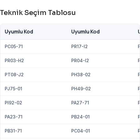
Teknik Seçim Tablosu
Uyumlu Kod
Uyumlu Kod
PC05-71
PR17-I2
PR03-H2
PR04-I2
PT08-J2
PH38-02
PJ75-01
PH49-02
PI92-02
PA27-71
PA23-71
PB24-01
PB31-71
PC04-01