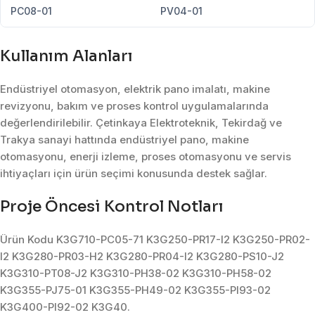
PC08-01
PV04-01
Kullanım Alanları
Endüstriyel otomasyon, elektrik pano imalatı, makine
revizyonu, bakım ve proses kontrol uygulamalarında
değerlendirilebilir. Çetinkaya Elektroteknik, Tekirdağ ve
Trakya sanayi hattında endüstriyel pano, makine
otomasyonu, enerji izleme, proses otomasyonu ve servis
ihtiyaçları için ürün seçimi konusunda destek sağlar.
Proje Öncesi Kontrol Notları
Ürün Kodu K3G710-PC05-71 K3G250-PR17-I2 K3G250-PR02-
I2 K3G280-PR03-H2 K3G280-PR04-I2 K3G280-PS10-J2
K3G310-PT08-J2 K3G310-PH38-02 K3G310-PH58-02
K3G355-PJ75-01 K3G355-PH49-02 K3G355-PI93-02
K3G400-PI92-02 K3G40.