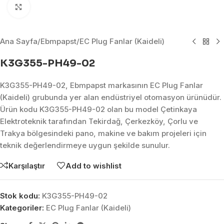
Click to enlarge
Ana Sayfa
/
Ebmpapst
/
EC Plug Fanlar (Kaideli)
K3G355-PH49-02
K3G355-PH49-02, Ebmpapst markasının EC Plug Fanlar
(Kaideli) grubunda yer alan endüstriyel otomasyon ürünüdür.
Ürün kodu K3G355-PH49-02 olan bu model Çetinkaya
Elektroteknik tarafından Tekirdağ, Çerkezköy, Çorlu ve
Trakya bölgesindeki pano, makine ve bakım projeleri için
teknik değerlendirmeye uygun şekilde sunulur.
Karşılaştır
Add to wishlist
Stok kodu:
K3G355-PH49-02
Kategoriler:
EC Plug Fanlar (Kaideli)