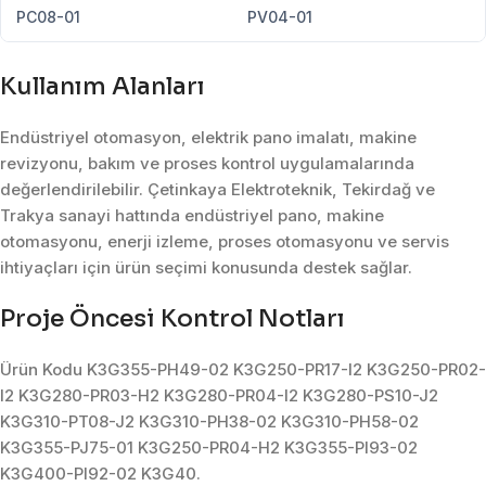
PC08-01
PV04-01
Kullanım Alanları
Endüstriyel otomasyon, elektrik pano imalatı, makine
revizyonu, bakım ve proses kontrol uygulamalarında
değerlendirilebilir. Çetinkaya Elektroteknik, Tekirdağ ve
Trakya sanayi hattında endüstriyel pano, makine
otomasyonu, enerji izleme, proses otomasyonu ve servis
ihtiyaçları için ürün seçimi konusunda destek sağlar.
Proje Öncesi Kontrol Notları
Ürün Kodu K3G355-PH49-02 K3G250-PR17-I2 K3G250-PR02-
I2 K3G280-PR03-H2 K3G280-PR04-I2 K3G280-PS10-J2
K3G310-PT08-J2 K3G310-PH38-02 K3G310-PH58-02
K3G355-PJ75-01 K3G250-PR04-H2 K3G355-PI93-02
K3G400-PI92-02 K3G40.